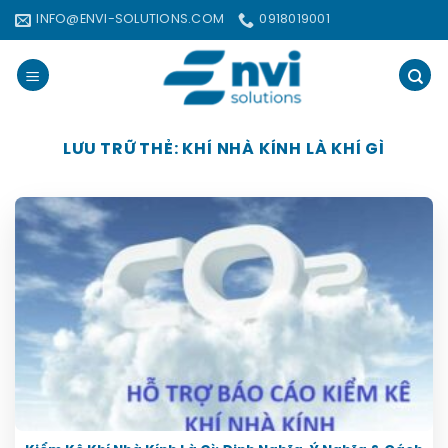
Bỏ
INFO@ENVI-SOLUTIONS.COM
0918019001
qua
nội
dung
LƯU TRỮ THẺ:
KHÍ NHÀ KÍNH LÀ KHÍ GÌ