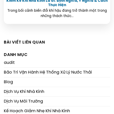
Kiểm Kê Khí Nhà Kính Là Gì: Định Nghĩa, Ý Nghĩa & Cách
Thực Hiện
Trong bối cảnh biến đổi khí hậu đang trở thành một trong
những thách thức...
BÀI VIẾT LIÊN QUAN
DANH MỤC
audit
Bảo Trì Vận Hành Hệ Thống Xử Lý Nước Thải
Blog
Dịch Vụ Khí Nhà Kính
Dịch Vụ Môi Trường
Kế Hoạch Giảm Nhẹ Khí Nhà Kính