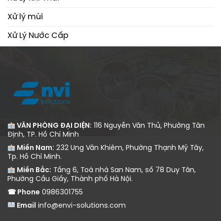
Xử lý mùi
Xử Lý Nước Cấp
Xử Lý Nước Thải
VĂN PHÒNG ĐẠI DIỆN:
116 Nguyễn Văn Thủ, Phường Tân
Định, TP. Hồ Chí Minh
Miền Nam:
232 Ung Văn Khiêm, Phường Thạnh Mỹ Tây,
Tp. Hồ Chí Minh.
Miền Bắc:
Tầng 6, Toà nhà San Nam, số 78 Duy Tân,
Phường Cầu Giấy, Thành phố Hà Nội.
☎ Phone
0986301755
Email
info@envi-solutions.com