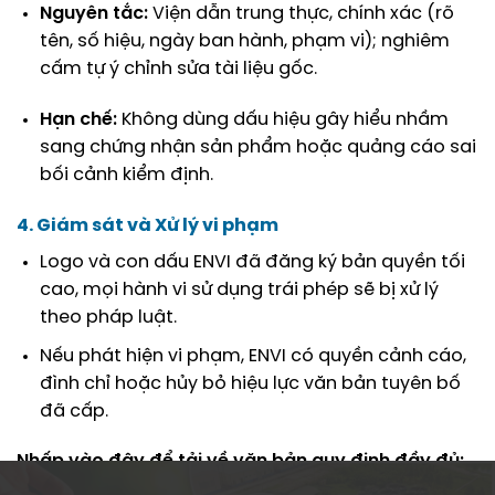
Nguyên tắc:
Viện dẫn trung thực, chính xác (rõ
tên, số hiệu, ngày ban hành, phạm vi); nghiêm
cấm tự ý chỉnh sửa tài liệu gốc
.
Hạn chế:
Không dùng dấu hiệu gây hiểu nhầm
sang chứng nhận sản phẩm hoặc quảng cáo sai
bối cảnh kiểm định
.
4. Giám sát và Xử lý vi phạm
Logo và con dấu ENVI đã đăng ký bản quyền tối
cao, mọi hành vi sử dụng trái phép sẽ bị xử lý
theo pháp luật
.
Nếu phát hiện vi phạm, ENVI có quyền cảnh cáo,
đình chỉ hoặc hủy bỏ hiệu lực văn bản tuyên bố
đã cấp
.
Nhấp vào đây để tải về văn bản quy định đầy đủ:
[Tải xuống]