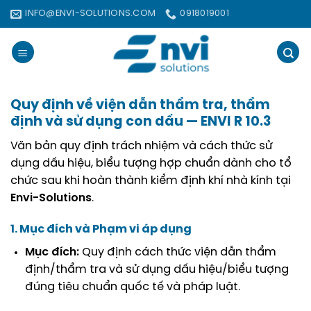
Bỏ
INFO@ENVI-SOLUTIONS.COM
0918019001
qua
nội
dung
Quy định về viện dẫn thẩm tra, thẩm
định và sử dụng con dấu — ENVI R 10.3
Văn bản quy định trách nhiệm và cách thức sử
dụng dấu hiệu, biểu tượng hợp chuẩn dành cho tổ
chức sau khi hoàn thành kiểm định khí nhà kính tại
Envi-Solutions
.
1. Mục đích và Phạm vi áp dụng
Mục đích:
Quy định cách thức viện dẫn thẩm
định/thẩm tra và sử dụng dấu hiệu/biểu tượng
đúng tiêu chuẩn quốc tế và pháp luật
.