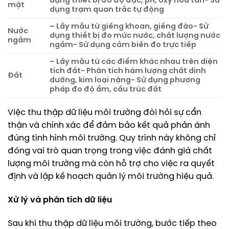
dụng thiết bị đo độ đục, pH, oxy hòa tan- Sử
mặt
dụng trạm quan trắc tự động
– Lấy mẫu từ giếng khoan, giếng đào- Sử
Nước
dụng thiết bị đo mức nước, chất lượng nước
ngầm
ngầm- Sử dụng cảm biến đo trực tiếp
– Lấy mẫu từ các điểm khác nhau trên diện
tích đất- Phân tích hàm lượng chất dinh
Đất
dưỡng, kim loại nặng- Sử dụng phương
pháp đo độ ẩm, cấu trúc đất
Việc thu thập dữ liệu môi trường đòi hỏi sự cẩn
thận và chính xác để đảm bảo kết quả phản ánh
đúng tình hình môi trường. Quy trình này không chỉ
đóng vai trò quan trọng trong việc đánh giá chất
lượng môi trường mà còn hỗ trợ cho việc ra quyết
định và lập kế hoạch quản lý môi trường hiệu quả.
Xử lý và phân tích dữ liệu
Sau khi thu thập dữ liệu môi trường, bước tiếp theo