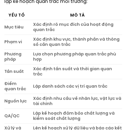
lập kế hoạch quan trắc môi trường:
YẾU TỐ
MÔ TẢ
Xác định rõ mục đích của hoạt động
Mục tiêu
quan trắc
Xác định khu vực, thành phần và thông
Phạm vi
số cần quan trắc
Phương
Lựa chọn phương pháp quan trắc phù
pháp
hợp
Xác định tần suất và thời gian quan
Tần suất
trắc
Điểm
Lập danh sách các vị trí quan trắc
quan trắc
Xác định nhu cầu về nhân lực, vật lực và
Nguồn lực
tài chính
Lập kế hoạch đảm bảo chất lượng và
QA/QC
kiểm soát chất lượng
Xử lý và
Lên kế hoạch xử lý dữ liệu và báo cáo kết