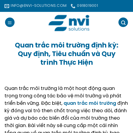
Bỏ
INFO@ENVI-SOLUTIONS.COM
0918019001
qua
nội
dung
Quan trắc môi trường định kỳ:
Quy định, Tiêu chuẩn và Quy
trình Thực Hiện
Quan trắc môi trường là một hoạt động quan
trọng trong công tác bảo vệ môi trường và phát
triển bền vững. Đặc biệt,
quan trắc môi trường
định
kỳ đóng vai trò then chốt trong việc theo dõi, đánh
giá và dự báo các biến đổi của môi trường theo
thời gian. Bài viết này sẽ cung cấp một cái nhìn