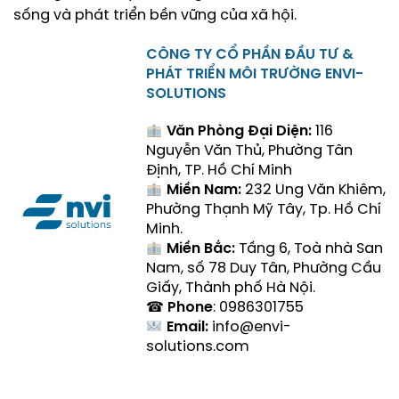
sống và phát triển bền vững của xã hội.
CÔNG TY CỔ PHẦN ĐẦU TƯ &
PHÁT TRIỂN MÔI TRƯỜNG ENVI-
SOLUTIONS
Văn Phòng Đại Diện:
116
Nguyễn Văn Thủ, Phường Tân
Định, TP. Hồ Chí Minh
Miền Nam:
232 Ung Văn Khiêm,
Phường Thạnh Mỹ Tây, Tp. Hồ Chí
Minh.
Miền Bắc:
Tầng 6, Toà nhà San
Nam, số 78 Duy Tân, Phường Cầu
Giấy, Thành phố Hà Nội.
☎
Phone
: 0986301755
Email:
info@envi-
solutions.com