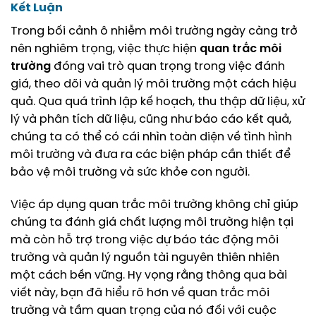
Kết Luận
Trong bối cảnh ô nhiễm môi trường ngày càng trở
nên nghiêm trọng, việc thực hiện
quan trắc môi
trường
đóng vai trò quan trọng trong việc đánh
giá, theo dõi và quản lý môi trường một cách hiệu
quả. Qua quá trình lập kế hoạch, thu thập dữ liệu, xử
lý và phân tích dữ liệu, cũng như báo cáo kết quả,
chúng ta có thể có cái nhìn toàn diện về tình hình
môi trường và đưa ra các biện pháp cần thiết để
bảo vệ môi trường và sức khỏe con người.
Việc áp dụng quan trắc môi trường không chỉ giúp
chúng ta đánh giá chất lượng môi trường hiện tại
mà còn hỗ trợ trong việc dự báo tác động môi
trường và quản lý nguồn tài nguyên thiên nhiên
một cách bền vững. Hy vọng rằng thông qua bài
viết này, bạn đã hiểu rõ hơn về quan trắc môi
trường và tầm quan trọng của nó đối với cuộc