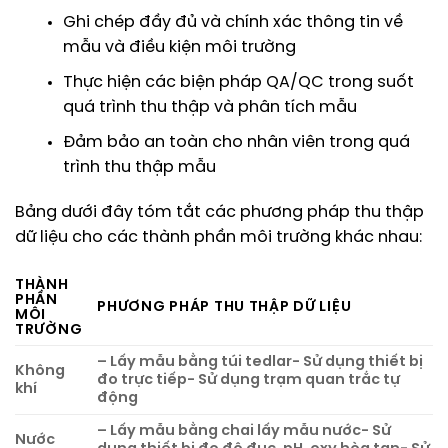
Ghi chép đầy đủ và chính xác thông tin về
mẫu và điều kiện môi trường
Thực hiện các biện pháp QA/QC trong suốt
quá trình thu thập và phân tích mẫu
Đảm bảo an toàn cho nhân viên trong quá
trình thu thập mẫu
Bảng dưới đây tóm tắt các phương pháp thu thập
dữ liệu cho các thành phần môi trường khác nhau:
THÀNH
PHẦN
PHƯƠNG PHÁP THU THẬP DỮ LIỆU
MÔI
TRƯỜNG
– Lấy mẫu bằng túi tedlar- Sử dụng thiết bị
Không
đo trực tiếp- Sử dụng trạm quan trắc tự
khí
động
– Lấy mẫu bằng chai lấy mẫu nước- Sử
Nước