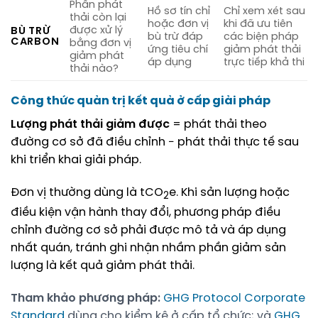
Phần phát
Hồ sơ tín chỉ
Chỉ xem xét sau
thải còn lại
hoặc đơn vị
khi đã ưu tiên
được xử lý
BÙ TRỪ
bù trừ đáp
các biện pháp
CARBON
bằng đơn vị
ứng tiêu chí
giảm phát thải
giảm phát
áp dụng
trực tiếp khả thi
thải nào?
Công thức quản trị kết quả ở cấp giải pháp
Lượng phát thải giảm được
= phát thải theo
đường cơ sở đã điều chỉnh − phát thải thực tế sau
khi triển khai giải pháp.
Đơn vị thường dùng là tCO
e. Khi sản lượng hoặc
2
điều kiện vận hành thay đổi, phương pháp điều
chỉnh đường cơ sở phải được mô tả và áp dụng
nhất quán, tránh ghi nhận nhầm phần giảm sản
lượng là kết quả giảm phát thải.
Tham khảo phương pháp:
GHG Protocol Corporate
Standard
dùng cho kiểm kê ở cấp tổ chức; và
GHG