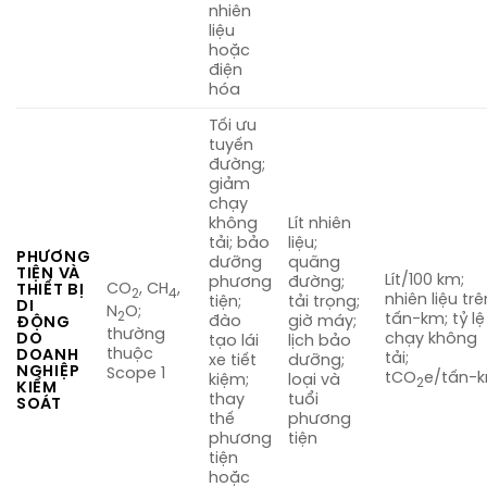
nhiên
liệu
hoặc
điện
hóa
Tối ưu
tuyến
đường;
giảm
chạy
không
Lít nhiên
tải; bảo
liệu;
PHƯƠNG
dưỡng
quãng
TIỆN VÀ
Lít/100 km;
phương
đường;
CO
, CH
,
THIẾT BỊ
2
4
nhiên liệu trê
tiện;
tải trọng;
DI
N
O;
2
tấn-km; tỷ lệ
đào
giờ máy;
ĐỘNG
thường
DO
chạy không
tạo lái
lịch bảo
thuộc
DOANH
tải;
xe tiết
dưỡng;
NGHIỆP
Scope 1
tCO
e/tấn-
kiệm;
loại và
2
KIỂM
thay
tuổi
SOÁT
thế
phương
phương
tiện
tiện
hoặc