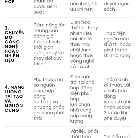
thuật đã
HỢP
hồi nhiệt, tối
duyệt ngân
được kiểm
ưu khí nén
sách
soát
Điện hóa
Tiềm năng lớn
thiết bị, thay
3.
nhưng cần
CHUYỂN
nhiên liệu,
Thực hiện
đánh giá
ĐỔI
cải tiến lò,
nghiên cứu
tương thích,
CÔNG
thay môi
khả thi hoặc
NGHỆ
thời gian
chất lạnh
pilot trước
HOẶC
dừng máy và
hoặc thay
khi mở rộng
NHIÊN
thay đổi quy
LIỆU
công nghệ
trình
sản xuất
Điện mặt
Phụ thuộc hồ
Thẩm định
trời tại chỗ,
sơ nguồn
kỹ thuật, tài
4. NĂNG
hợp đồng
điện, hợp
chính, hợp
LƯỢNG
điện phù
đồng,
đồng
TÁI TẠO
hợp,
VÀ
hạ tầng và
và cách ghi
lựa chọn
NGUỒN
phương pháp
nhận Scope
nhà cung
CUNG
ghi nhận phát
2 trước khi
cấp năng
thải
phê duyệt
lượng
Vật liệu phát
thải thấp,
Thí điểm với