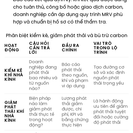
cho tuân thủ, công bố hoặc giao dịch carbon,
doanh nghiệp cần áp dụng quy trình MRV phù
hợp và chuẩn bị hồ sơ có thể thẩm tra.
Phân biệt kiểm kê, giảm phát thải và bù trừ carbon
CÂU HỎI
VAI TRÒ
HOẠT
ĐẦU RA
CẦN TRẢ
TRONG LỘ
ĐỘNG
CHÍNH
LỜI
TRÌNH
Doanh
Báo cáo
nghiệp đang
Tạo đường cơ
phát thải
KIỂM KÊ
phát thải
sở và xác định
KHÍ NHÀ
theo nguồn,
bao nhiêu và
nguồn phát
KÍNH
khí và phạm
từ nguồn
thải trọng yếu
vi áp dụng
nào?
Biện pháp
Lượng phát
Là hành động
GIẢM
nào làm
thải giảm
ưu tiên để giảm
PHÁT
giảm phát
được, chi
THẢI KHÍ
phát thải tuyệt
thải thực tế
phí, KPI và
NHÀ
đối hoặc cường
trong hoạt
bằng chứng
KÍNH
độ phát thải
động?
thực hiện