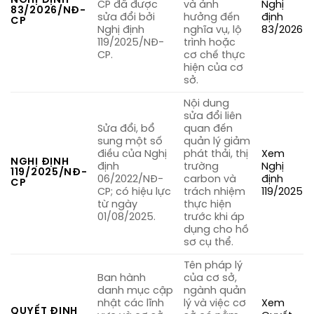
CP đã được
và ảnh
Nghị
83/2026/NĐ-
sửa đổi bởi
hưởng đến
định
CP
Nghị định
nghĩa vụ, lộ
83/2026
119/2025/NĐ-
trình hoặc
CP.
cơ chế thực
hiện của cơ
sở.
Nội dung
sửa đổi liên
Sửa đổi, bổ
quan đến
sung một số
quản lý giảm
điều của Nghị
phát thải, thị
Xem
NGHỊ ĐỊNH
định
trường
Nghị
119/2025/NĐ-
06/2022/NĐ-
carbon và
định
CP
CP; có hiệu lực
trách nhiệm
119/2025
từ ngày
thực hiện
01/08/2025.
trước khi áp
dụng cho hồ
sơ cụ thể.
Tên pháp lý
Ban hành
của cơ sở,
danh mục cập
ngành quản
nhật các lĩnh
lý và việc cơ
Xem
QUYẾT ĐỊNH