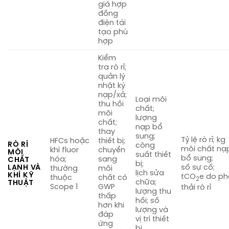
giá hợp
đồng
điện tái
tạo phù
hợp
Kiểm
tra rò rỉ;
quản lý
nhật ký
nạp/xả;
Loại môi
thu hồi
chất;
môi
lượng
chất;
nạp bổ
thay
sung;
Tỷ lệ rò rỉ; kg
HFCs hoặc
thiết bị;
RÒ RỈ
công
môi chất nạ
khí fluor
chuyển
MÔI
suất thiết
bổ sung;
hóa;
sang
CHẤT
bị;
LẠNH VÀ
số sự cố;
thường
môi
lịch sửa
KHÍ KỸ
tCO
e do ph
thuộc
chất có
2
chữa;
THUẬT
Scope 1
GWP
thải rò rỉ
lượng thu
thấp
hồi; số
hơn khi
lượng và
đáp
vị trí thiết
ứng
bị