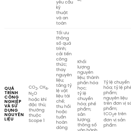
yêu cầu
kỹ
thuật
và an
toàn
Tối ưu
thông
số quá
trình;
cải tiến
công
Khối
thức;
lượng
thay
nguyên
nguyên
liệu; thành
liệu;
Tỷ lệ chuyển
phần hóa
tăng tỷ
CO
, CH
,
hóa; tỷ lệ ph
học;
QUÁ
2
4
lệ vật
TRÌNH
phẩm;
N
O
tỷ lệ
2
liệu tái
CÔNG
nguyên liệu
chuyển
hoặc khí
chế;
NGHIỆP
trên đơn vị s
hóa; phế
đặc thù;
VÀ SỬ
thu hồi
phẩm;
phẩm;
thường
DỤNG
hoặc
tCO
e trên
sản
NGUYÊN
thuộc
2
tuần
LIỆU
lượng;
đơn vị sản
Scope 1
hoàn
thông số
phẩm
dòng
vận hành