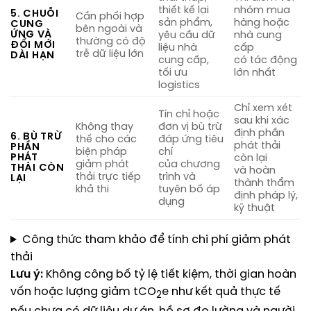
thiết kế lại
nhóm mua
5. CHUỖI
Cần phối hợp
sản phẩm,
hàng hoặc
CUNG
bên ngoài và
ỨNG VÀ
yêu cầu dữ
nhà cung
thường có độ
ĐỔI MỚI
liệu nhà
cấp
trễ dữ liệu lớn
DÀI HẠN
cung cấp,
có tác động
tối ưu
lớn nhất
logistics
Chỉ xem xét
Tín chỉ hoặc
sau khi xác
Không thay
đơn vị bù trừ
định phần
6. BÙ TRỪ
thế cho các
đáp ứng tiêu
phát thải
PHẦN
biện pháp
chí
PHÁT
còn lại
giảm phát
của chương
THẢI CÒN
và hoàn
thải trực tiếp
trình và
LẠI
thành thẩm
khả thi
tuyên bố áp
định pháp lý,
dụng
kỹ thuật
Công thức tham khảo để tính chi phí giảm phát
thải
Lưu ý:
Không công bố tỷ lệ tiết kiệm, thời gian hoàn
vốn hoặc lượng giảm tCO
e như kết quả thực tế
2