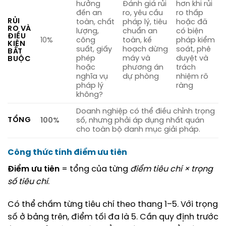
hưởng
Đánh giá rủi
hơn khi rủi
đến an
ro, yêu cầu
ro thấp
RỦI
toàn, chất
pháp lý, tiêu
hoặc đã
RO VÀ
lượng,
chuẩn an
có biện
ĐIỀU
10%
công
toàn, kế
pháp kiểm
KIỆN
suất, giấy
hoạch dừng
soát, phê
BẮT
phép
máy và
duyệt và
BUỘC
hoặc
phương án
trách
nghĩa vụ
dự phòng
nhiệm rõ
pháp lý
ràng
không?
Doanh nghiệp có thể điều chỉnh trọng
TỔNG
100%
số, nhưng phải áp dụng nhất quán
cho toàn bộ danh mục giải pháp.
Công thức tính điểm ưu tiên
Điểm ưu tiên
= tổng của từng
điểm tiêu chí × trọng
số tiêu chí
.
Có thể chấm từng tiêu chí theo thang 1–5. Với trọng
số ở bảng trên, điểm tối đa là 5. Cần quy định trước