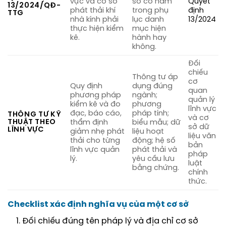
vực và cơ sở
sở có nằm
Quyết
13/2024/QĐ-
phát thải khí
trong phụ
định
TTG
nhà kính phải
lục danh
13/2024
thực hiện kiểm
mục hiện
kê.
hành hay
không.
Đối
chiếu
Thông tư áp
cơ
Quy định
dụng đúng
quan
phương pháp
ngành;
quản lý
kiểm kê và đo
phương
lĩnh vực
đạc, báo cáo,
pháp tính;
THÔNG TƯ KỸ
và cơ
THUẬT THEO
thẩm định
biểu mẫu; dữ
sở dữ
LĨNH VỰC
giảm nhẹ phát
liệu hoạt
liệu văn
thải cho từng
động; hệ số
bản
lĩnh vực quản
phát thải và
pháp
lý.
yêu cầu lưu
luật
bằng chứng.
chính
thức.
Checklist xác định nghĩa vụ của một cơ sở
Đối chiếu đúng tên pháp lý và địa chỉ cơ sở