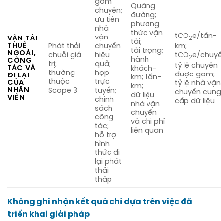
gom
Quãng
chuyến;
đường;
ưu tiên
phương
nhà
thức vận
tCO
e/tấn-
vận
VẬN TẢI
2
tải;
THUÊ
km;
Phát thải
chuyển
tải trọng;
NGOÀI,
tCO
e/chuyế
chuỗi giá
hiệu
2
hành
CÔNG
trị;
quả;
tỷ lệ chuyến
TÁC VÀ
khách-
thường
họp
được gom;
ĐI LẠI
km; tấn-
thuộc
trực
CỦA
tỷ lệ nhà vận
km;
NHÂN
Scope 3
tuyến;
chuyển cun
dữ liệu
VIÊN
chính
cấp dữ liệu
nhà vận
sách
chuyển
công
và chi phí
tác;
liên quan
hỗ trợ
hình
thức đi
lại phát
thải
thấp
Không ghi nhận kết quả chỉ dựa trên việc đã
triển khai giải pháp