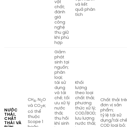
vật
và kết
chất;
quả phân
đánh
tích
giá
công
nghệ
thu giữ
khi phù
hợp
Giảm
phát
sinh tại
nguồn;
phân
loại;
tái sử
Khối
dụng
lượng
và tái
theo loại
chế; tối
chất thải;
CH
, N
O
Chất thải trê
4
2
ưu xử lý
phương
đơn vị sản
và CO
e;
2
nước
thức xử lý;
NƯỚC
phẩm;
có thể
thải;
COD/BOD;
THẢI,
tỷ lệ tái sử
thuộc
thu hồi
lưu lượng
CHẤT
dụng/tái chế
Scope 1
THẢI VÀ
khí sinh
nước thải;
COD loại bỏ;
hoặc