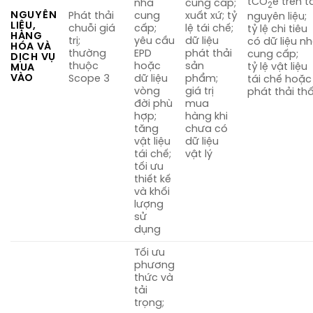
tCO
e trên t
nhà
cung cấp;
2
NGUYÊN
Phát thải
cung
xuất xứ; tỷ
nguyên liệu;
LIỆU,
chuỗi giá
cấp;
lệ tái chế;
tỷ lệ chi tiêu
HÀNG
trị;
yêu cầu
dữ liệu
có dữ liệu n
HÓA VÀ
thường
EPD
phát thải
cung cấp;
DỊCH VỤ
thuộc
hoặc
sản
tỷ lệ vật liệu
MUA
VÀO
Scope 3
dữ liệu
phẩm;
tái chế hoặc
vòng
giá trị
phát thải th
đời phù
mua
hợp;
hàng khi
tăng
chưa có
vật liệu
dữ liệu
tái chế;
vật lý
tối ưu
thiết kế
và khối
lượng
sử
dụng
Tối ưu
phương
thức và
tải
trọng;