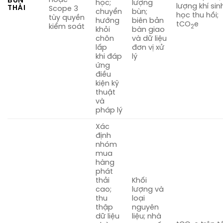
BÙN
học;
lượng
lượng khí sin
THẢI
Scope 3
chuyển
bùn;
học thu hồi;
tùy quyền
hướng
biên bản
tCO
e
kiểm soát
2
khỏi
bàn giao
chôn
và dữ liệu
lấp
đơn vị xử
khi đáp
lý
ứng
điều
kiện kỹ
thuật
và
pháp lý
Xác
định
nhóm
mua
hàng
phát
thải
Khối
cao;
lượng và
thu
loại
thập
nguyên
dữ liệu
liệu; nhà