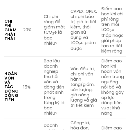
Điểm cao
CAPEX, OPEX,
hơn khi chi
Chi phí
chi phí bảo
phí ròng
CHI
ròng để
trì, giá trị tiết
trên mỗi
PHÍ
giảm một
kiệm, thời
tCO
e
GIẢM
20%
2
tCO
e là
gian sử
2
PHÁT
thấp hoặc
dụng và
bao
THẢI
giải pháp
tCO
e giảm
nhiêu?
2
tạo ra tiết
được
kiệm ròng
Bao lâu
Điểm cao
doanh
hơn khi
Vốn đầu tư,
nghiệp
hoàn vốn
HOÀN
chi phí vận
thu hồi
nằm trong
VỐN
hành
vốn và
ngưỡng
VÀ
tăng/giảm,
TÁC
15%
dòng tiền
nội bộ và
sản lượng,
ĐỘNG
phát sinh
không gây
giá năng
DÒNG
trong
áp lực
TIỀN
lượng và giá
từng kỳ là
dòng tiền
trị tiết kiệm
bao
vượt khả
nhiêu?
năng
Công-tơ,
Doanh
hóa đơn,
Điểm cao