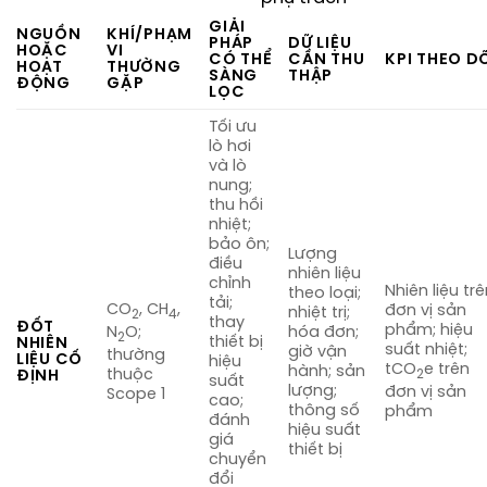
GIẢI
NGUỒN
KHÍ/PHẠM
PHÁP
DỮ LIỆU
HOẶC
VI
CÓ THỂ
CẦN THU
KPI THEO D
HOẠT
THƯỜNG
SÀNG
THẬP
ĐỘNG
GẶP
LỌC
Tối ưu
lò hơi
và lò
nung;
thu hồi
nhiệt;
bảo ôn;
Lượng
điều
nhiên liệu
chỉnh
Nhiên liệu tr
theo loại;
tải;
CO
, CH
,
đơn vị sản
nhiệt trị;
2
4
thay
ĐỐT
phẩm; hiệu
N
O;
hóa đơn;
2
thiết bị
NHIÊN
suất nhiệt;
giờ vận
thường
LIỆU CỐ
hiệu
tCO
e trên
hành; sản
thuộc
2
ĐỊNH
suất
lượng;
đơn vị sản
Scope 1
cao;
thông số
phẩm
đánh
hiệu suất
giá
thiết bị
chuyển
đổi