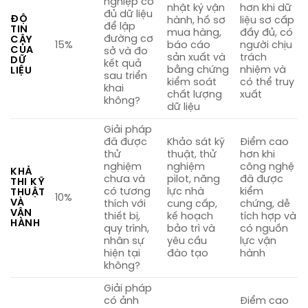
nghiệp có
nhật ký vận
hơn khi dữ
đủ dữ liệu
ĐỘ
hành, hồ sơ
liệu sơ cấp
để lập
TIN
mua hàng,
đầy đủ, có
đường cơ
CẬY
15%
báo cáo
người chịu
CỦA
sở và đo
sản xuất và
trách
DỮ
kết quả
bằng chứng
nhiệm và
LIỆU
sau triển
kiểm soát
có thể truy
khai
chất lượng
xuất
không?
dữ liệu
Giải pháp
đã được
Khảo sát kỹ
Điểm cao
thử
thuật, thử
hơn khi
nghiệm
nghiệm
công nghệ
KHẢ
chưa và
pilot, năng
đã được
THI KỸ
có tương
lực nhà
kiểm
THUẬT
10%
VÀ
thích với
cung cấp,
chứng, dễ
VẬN
thiết bị,
kế hoạch
tích hợp và
HÀNH
quy trình,
bảo trì và
có nguồn
nhân sự
yêu cầu
lực vận
hiện tại
đào tạo
hành
không?
Giải pháp
có ảnh
Điểm cao