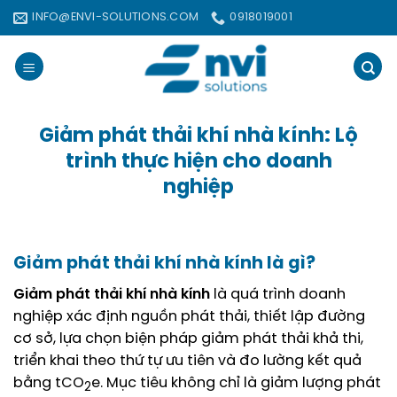
Bỏ
INFO@ENVI-SOLUTIONS.COM
0918019001
qua
nội
dung
Giảm phát thải khí nhà kính: Lộ
trình thực hiện cho doanh
nghiệp
Giảm phát thải khí nhà kính là gì?
Giảm phát thải khí nhà kính
là quá trình doanh
nghiệp xác định nguồn phát thải, thiết lập đường
cơ sở, lựa chọn biện pháp giảm phát thải khả thi,
triển khai theo thứ tự ưu tiên và đo lường kết quả
bằng tCO
e. Mục tiêu không chỉ là giảm lượng phát
2