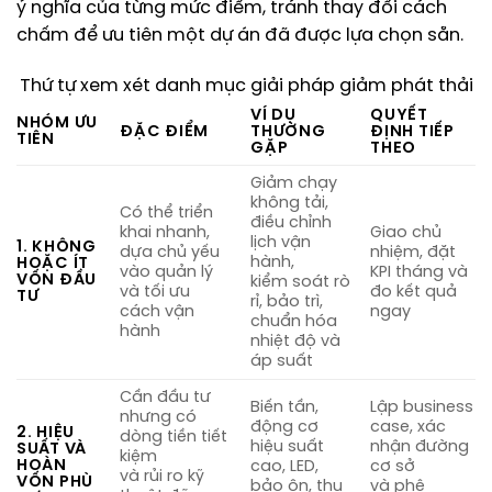
ý nghĩa của từng mức điểm, tránh thay đổi cách
chấm để ưu tiên một dự án đã được lựa chọn sẵn.
Thứ tự xem xét danh mục giải pháp giảm phát thải
VÍ DỤ
QUYẾT
NHÓM ƯU
ĐẶC ĐIỂM
THƯỜNG
ĐỊNH TIẾP
TIÊN
GẶP
THEO
Giảm chạy
không tải,
Có thể triển
điều chỉnh
khai nhanh,
Giao chủ
lịch vận
1. KHÔNG
dựa chủ yếu
nhiệm, đặt
hành,
HOẶC ÍT
vào quản lý
KPI tháng và
VỐN ĐẦU
kiểm soát rò
và tối ưu
đo kết quả
TƯ
rỉ, bảo trì,
cách vận
ngay
chuẩn hóa
hành
nhiệt độ và
áp suất
Cần đầu tư
Biến tần,
Lập business
nhưng có
động cơ
case, xác
2. HIỆU
dòng tiền tiết
hiệu suất
nhận đường
SUẤT VÀ
kiệm
HOÀN
cao, LED,
cơ sở
và rủi ro kỹ
VỐN PHÙ
bảo ôn, thu
và phê