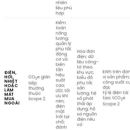
nhiên
liệu phù
hợp
Kiểm
toán
năng
lượng;
quản lý
phụ tải;
Hóa đơn
động
điện; dữ
cơ và
liệu công-
biến
tơ theo
tần
kWh trên đơ
khu vực;
ĐIỆN,
hiệu
HƠI,
CO
e gián
vị sản phẩm;
biểu đồ
2
suất
NHIỆT
công suất c
phụ tải;
tiếp;
cao;
HOẶC
đại;
sản
thường
LÀM
LED; tối
tỷ lệ điện tái
lượng; hệ
thuộc
MÁT
ưu khí
tạo; tCO
e
số phát
Scope 2
MUA
2
nén;
NGOÀI
thải áp
Scope 2
điện
dụng; hồ
mặt
sơ nguồn
trời tại
điện nếu
chỗ;
có
đánh