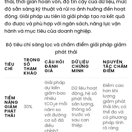
thải, thời gian hoàn vốn, độ tin cậy của dữ liệu, mức
độ sẵn sàng kỹ thuật và rủi ro ảnh hưởng đến hoạt
động. Giải pháp ưu tiên là giải pháp tạo ra kết quả
đo được và phù hợp với ngân sách, năng lực vận
hành và mục tiêu của doanh nghiệp.
Bộ tiêu chí sàng lọc và chấm điểm giải pháp giảm
phát thải
TRỌNG
CÂU HỎI
DỮ LIỆU
NGUYÊN
TIÊU
SỐ
ĐÁNH
CHỨNG
TẮC CHẤM
CHÍ
THAM
GIÁ
MINH
ĐIỂM
KHẢO
Giải pháp
Điểm cao
dự kiến
Dữ liệu hoạt
hơn khi
giảm bao
động, hệ số
lượng
TIỀM
nhiêu
phát thải,
giảm phát
NĂNG
tCO
e mỗi
sản lượng,
2
GIẢM
30%
thải lớn, có
thông số
năm so
PHÁT
thể đo và
trước và
với đường
THẢI
có phương
sau can
cơ sở đã
pháp tính
thiệp
điều
rõ ràng
chỉnh?