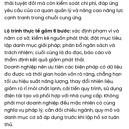
thải tuyệt đối mà còn kiểm soát chi phí, đáp ứng
yêu cầu của cơ quan quản lý và nâng cao năng lực
cạnh tranh trong chuỗi cung ứng.
Lộ trình thực tế gồm 6 bước:
xác định phạm vi và
năm cơ sở; kiểm kê nguồn phát thải; đặt mục tiêu;
lập danh mục giải pháp; phân bổ ngân sách và
trách nhiệm; cuối cùng là đo đạc, báo cáo và
thẩm định kết quả giảm phát thải.
Doanh nghiệp nên ưu tiên các biện pháp có dữ liệu
đo được và thời gian hoàn vốn rõ ràng, chẳng hạn
tối ưu hiệu suất năng lượng, thay đổi nhiên liệu,
giảm rò rỉ môi chất lạnh, cải tiến quy trình, sử dụng
điện tái tạo và phối hợp với nhà cung cấp. Không
phải mọi doanh nghiệp đều mặc nhiên có cùng
nghĩa vụ pháp lý; cần đối chiếu ngành, quy mô và
danh mục cơ sở áp dụng trước khi lập hồ sơ tuân
thủ.