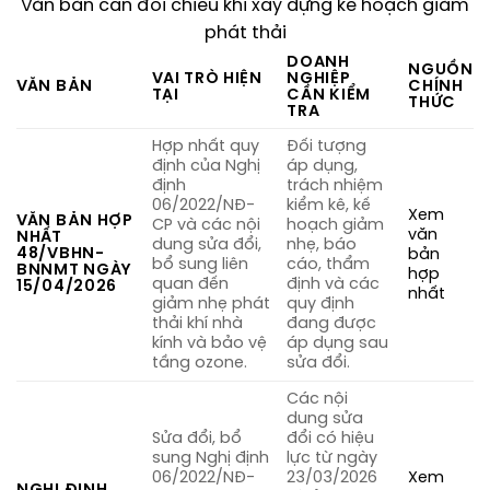
Văn bản cần đối chiếu khi xây dựng kế hoạch giảm
phát thải
DOANH
NGUỒN
VAI TRÒ HIỆN
NGHIỆP
VĂN BẢN
CHÍNH
TẠI
CẦN KIỂM
THỨC
TRA
Hợp nhất quy
Đối tượng
định của Nghị
áp dụng,
định
trách nhiệm
06/2022/NĐ-
kiểm kê, kế
Xem
VĂN BẢN HỢP
CP và các nội
hoạch giảm
văn
NHẤT
dung sửa đổi,
nhẹ, báo
48/VBHN-
bản
bổ sung liên
cáo, thẩm
BNNMT NGÀY
hợp
quan đến
định và các
15/04/2026
nhất
giảm nhẹ phát
quy định
thải khí nhà
đang được
kính và bảo vệ
áp dụng sau
tầng ozone.
sửa đổi.
Các nội
dung sửa
Sửa đổi, bổ
đổi có hiệu
sung Nghị định
lực từ ngày
06/2022/NĐ-
23/03/2026
Xem
NGHỊ ĐỊNH