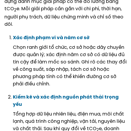
dựng danh mục giải pháp có thể đo lường bằng
tCO
e. Mỗi giải pháp cần gắn với chi phí, thời hạn,
2
người phụ trách, dữ liệu chứng minh và chỉ số theo
dõi.
Xác định phạm vi và năm cơ sở
Chọn ranh giới tổ chức, cơ sở hoặc dây chuyền
được quản lý; xác định năm cơ sở có dữ liệu đủ
tin cậy để làm mốc so sánh. Ghi rõ các thay đổi
về công suất, sáp nhập, tách cơ sở hoặc
phương pháp tính có thể khiến đường cơ sở
phải điều chỉnh.
Kiểm kê và xác định nguồn phát thải trọng
yếu
Tổng hợp dữ liệu nhiên liệu, điện mua, môi chất
lạnh, quá trình công nghiệp, vận tải, nguyên liệu
và chất thải. Sau khi quy đổi về tCO
e, doanh
2