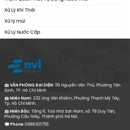
Xử Lý Khí Thải
Xử lý mùi
Xử Lý Nước Cấp
Xử Lý Nước Thải
VĂN PHÒNG ĐẠI DIỆN:
116 Nguyễn Văn Thủ, Phường Tân
Định, TP. Hồ Chí Minh
Miền Nam:
232 Ung Văn Khiêm, Phường Thạnh Mỹ Tây,
Tp. Hồ Chí Minh.
Miền Bắc:
Tầng 6, Toà nhà San Nam, số 78 Duy Tân,
Phường Cầu Giấy, Thành phố Hà Nội.
☎ Phone
0986301755