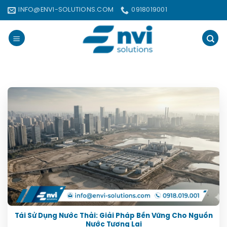
Bỏ
INFO@ENVI-SOLUTIONS.COM
0918019001
qua
nội
dung
LƯU TRỮ DANH MỤC:
TÁI SỬ
DỤNG NƯỚC THẢI
Tái Sử Dụng Nước Thải: Giải Pháp Bền Vững Cho Nguồn
Nước Tương Lai