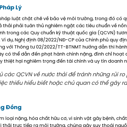
 Pháp Lý
háp luật chặt chẽ về bảo vệ môi trường, trong đó có q
xả thải phải tuân thủ nghiêm ngặt các tiêu chuẩn về nồ
định trong các Quy chuẩn kỹ thuật quốc gia (QCVN) tươ
. Ví dụ, Nghị định 08/2022/NĐ-CP của Chính phủ quy định
ùng với Thông tư 02/2022/TT-BTNMT hướng dẫn thi hành
ày có thể dẫn đến phạt hành chính nặng, đình chỉ hoạt 
y thiệt hại nghiêm trọng đến tài chính và uy tín doanh 
ủ các QCVN về nước thải để tránh những rủi ro
ệc thiếu hiểu biết hoặc chủ quan có thể gây r
ộng Đồng
 loại nặng, hóa chất hữu cơ, vi sinh vật gây bệnh, chất
hi thải trực tiếp ra môi trường, chúng gây suy thoái ngu