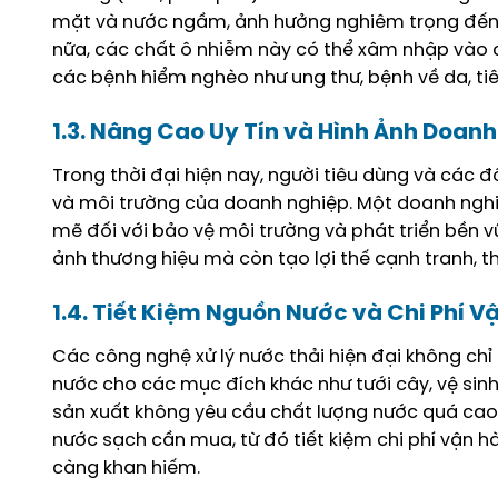
mặt và nước ngầm, ảnh hưởng nghiêm trọng đến đa
nữa, các chất ô nhiễm này có thể xâm nhập vào c
các bệnh hiểm nghèo như ung thư, bệnh về da, tiê
1.3. Nâng Cao Uy Tín và Hình Ảnh Doan
Trong thời đại hiện nay, người tiêu dùng và các
và môi trường của doanh nghiệp. Một doanh nghi
mẽ đối với bảo vệ môi trường và phát triển bền v
ảnh thương hiệu mà còn tạo lợi thế cạnh tranh, t
1.4. Tiết Kiệm Nguồn Nước và Chi Phí V
Các công nghệ xử lý nước thải hiện đại không chỉ
nước cho các mục đích khác như tưới cây, vệ sin
sản xuất không yêu cầu chất lượng nước quá cao
nước sạch cần mua, từ đó tiết kiệm chi phí vận 
càng khan hiếm.