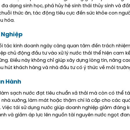
 dạng sinh học, phá hủy hệ sinh thái thủy sinh và đất
huỗi thức ăn, tác động tiêu cực đến sức khỏe con người
u hóa.
h Nghiệp
 đối tác kinh doanh ngày càng quan tâm đến trách nhiệm
ệp chủ động đầu tư vào xử lý nước thải thể hiện cam 
ững. Điều này không chỉ giúp xây dựng lòng tin, nâng ca
hu hút khách hàng và nhà đầu tư có ý thức về môi trườn
ận Hành
 làm sạch nước đạt tiêu chuẩn xả thải mà còn có thể tá
h nhà xưởng, làm mát hoặc thậm chí là cấp cho các quá
. Việc tái sử dụng nước giúp doanh nghiệp giảm đáng k
hành và giảm áp lực lên nguồn tài nguyên nước ngọt đa