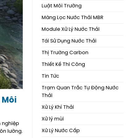
Luật Môi Trường
Màng Lọc Nước Thải MBR
Module Xử Lý Nước Thải
Tái Sử Dụng Nước Thải
Thị Trường Carbon
Thiết Kế Thi Công
Tin Tức
Trạm Quan Trắc Tự Động Nước
Thải
 Môi
Xử Lý Khí Thải
Xử lý mùi
h nghiệp
Xử Lý Nước Cấp
ôn lường.