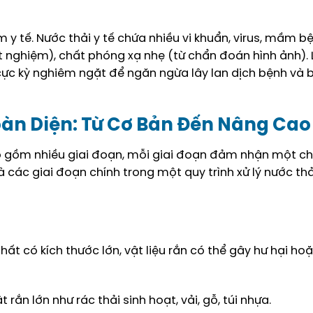
 y tế. Nước thải y tế chứa nhiều vi khuẩn, virus, mầm b
 nghiệm), chất phóng xạ nhẹ (từ chẩn đoán hình ảnh). 
g cực kỳ nghiêm ngặt để ngăn ngừa lây lan dịch bệnh và 
Toàn Diện: Từ Cơ Bản Đến Nâng Cao
ao gồm nhiều giai đoạn, mỗi giai đoạn đảm nhận một c
à các giai đoạn chính trong một quy trình xử lý nước thả
hất có kích thước lớn, vật liệu rắn có thể gây hư hại ho
 rắn lớn như rác thải sinh hoạt, vải, gỗ, túi nhựa.