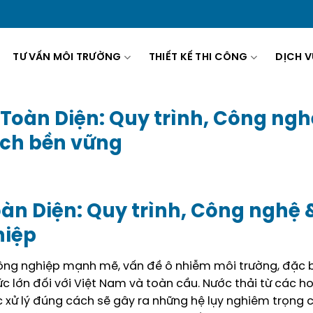
TƯ VẤN MÔI TRƯỜNG
THIẾT KẾ THI CÔNG
DỊCH V
 Toàn Diện: Quy trình, Công ngh
 ích bền vững
oàn Diện: Quy trình, Công nghệ &
hiệp
công nghiệp mạnh mẽ, vấn đề ô nhiễm môi trường, đặc b
 lớn đối với Việt Nam và toàn cầu. Nước thải từ các h
c xử lý đúng cách sẽ gây ra những hệ lụy nghiêm trọng 