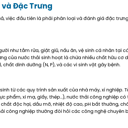
n và Đặc Trưng
ả, việc đầu tiên là phải phân loại và đánh giá đặc trưn
ời như tắm rửa, giặt giũ, nấu ăn, vệ sinh cá nhân tại c
ưng của nước thải sinh hoạt là chứa nhiều chất hữu cơ 
, chất dinh dưỡng (N, P), và các vi sinh vật gây bệnh.
sinh từ các quy trình sản xuất của nhà máy, xí nghiệp. 
c phẩm, xi mạ, giấy, thép…), nước thải công nghiệp có
 chất độc hại, dầu mỡ, nhiệt độ cao, pH bất thường, ch
 thải công nghiệp thường đòi hỏi các công nghệ chuyên b