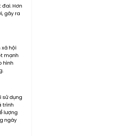
 đai. Hơn
, gây ra
 xã hội
kết mạnh
o hình
g.
i sử dụng
 trình
ể lượng
ng ngày