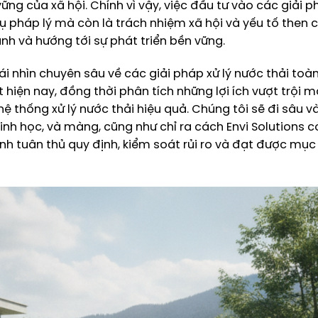
vững của xã hội. Chính vì vậy, việc đầu tư vào các giải p
vụ pháp lý mà còn là trách nhiệm xã hội và yếu tố then 
nh và hướng tới sự phát triển bền vững.
i nhìn chuyên sâu về các giải pháp xử lý nước thải toàn
 hiện nay, đồng thời phân tích những lợi ích vượt trội 
ệ thống xử lý nước thải hiệu quả. Chúng tôi sẽ đi sâu v
inh học, và màng, cũng như chỉ ra cách Envi Solutions c
h tuân thủ quy định, kiểm soát rủi ro và đạt được mục 