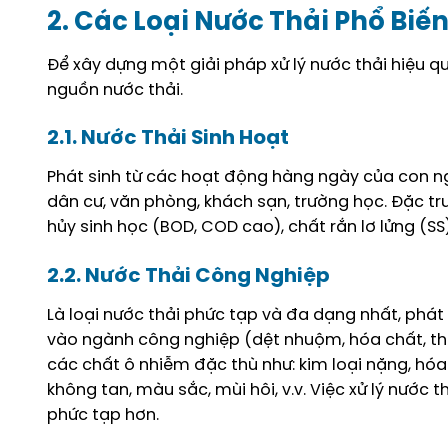
2. Các Loại Nước Thải Phổ Biế
Để xây dựng một giải pháp xử lý nước thải hiệu qu
nguồn nước thải.
2.1. Nước Thải Sinh Hoạt
Phát sinh từ các hoạt động hàng ngày của con ngư
dân cư, văn phòng, khách sạn, trường học. Đặc tr
hủy sinh học (BOD, COD cao), chất rắn lơ lửng (SS)
2.2. Nước Thải Công Nghiệp
Là loại nước thải phức tạp và đa dạng nhất, phát 
vào ngành công nghiệp (dệt nhuộm, hóa chất, thự
các chất ô nhiễm đặc thù như: kim loại nặng, hóa
không tan, màu sắc, mùi hôi, v.v. Việc xử lý nước
phức tạp hơn.