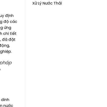
Xử Lý Nước Thải
uy định
ng độ các
ng ứng
 chi tiết
, đã đặt
động,
nghiệp.
 pháp
a
 dinh
ồn nước