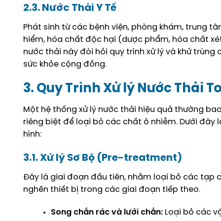
2.3. Nước Thải Y Tế
Phát sinh từ các bệnh viện, phòng khám, trung tâm
hiểm, hóa chất độc hại (dược phẩm, hóa chất xét
nước thải này đòi hỏi quy trình xử lý và khử trùn
sức khỏe cộng đồng.
3. Quy Trình Xử lý Nước Thải 
Một hệ thống xử lý nước thải hiệu quả thường b
riêng biệt để loại bỏ các chất ô nhiễm. Dưới đây l
hình:
3.1. Xử lý Sơ Bộ (Pre-treatment)
Đây là giai đoạn đầu tiên, nhằm loại bỏ các tạp c
nghẽn thiết bị trong các giai đoạn tiếp theo.
Song chắn rác và lưới chắn:
Loại bỏ các vật