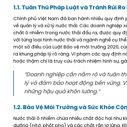
1.1. Tuân Thủ Pháp Luật và Tránh Rủi Ro
Chính phủ Việt Nam đã ban hành nhiều quy định p
về quản lý và xử lý nước thải. Các doanh nghiệp 
chất ô nhiễm trong nước thải đầu ra, được quy 
với từng loại hình nước thải và ngành nghề cụ thể
một số điều của Luật Bảo vệ môi trường 2020, c
ra khung pháp lý rõ ràng. Vi phạm các quy định n
hoặc thậm chí là truy cứu trách nhiệm hình sự, gâ
“Doanh nghiệp cần nắm rõ và tuân th
lý và đảm bảo hoạt động bền vững. Vi
những hậu quả khôn lường.”
1.2. Bảo Vệ Môi Trường và Sức Khỏe C
Nước thải ô nhiễm chứa nhiều chất độc hại như kim
dưỡng (nitơ, phốt pho) và các chất rắn lơ lửng. K