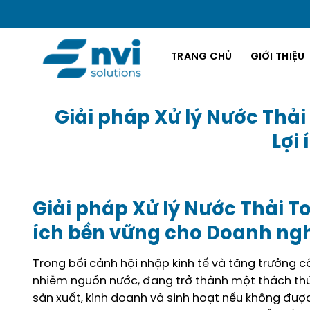
Bỏ
qua
nội
TRANG CHỦ
GIỚI THIỆU
dung
Giải pháp Xử lý Nước Thải
Lợi
Giải pháp Xử lý Nước Thải T
ích bền vững cho Doanh ng
Trong bối cảnh hội nhập kinh tế và tăng trưởng 
nhiễm nguồn nước, đang trở thành một thách thức
sản xuất, kinh doanh và sinh hoạt nếu không đượ