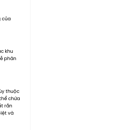
g của
ác khu
dễ phân
Tùy thuộc
 thể chứa
ất rắn
iệt và