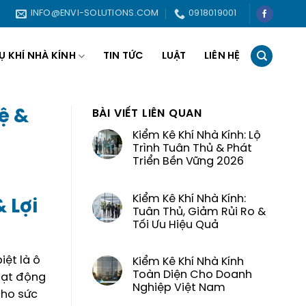
INFO@ENVI-SOLUTIONS.COM
0918019001
Ụ KHÍ NHÀ KÍNH
TIN TỨC
LUẬT
LIÊN HỆ
ệ &
BÀI VIẾT LIÊN QUAN
Kiểm Kê Khí Nhà Kính: Lộ
Trình Tuân Thủ & Phát
Triển Bền Vững 2026
Kiểm Kê Khí Nhà Kính:
 Lợi
Tuân Thủ, Giảm Rủi Ro &
Tối Ưu Hiệu Quả
iệt là ô
Kiểm Kê Khí Nhà Kính
Toàn Diện Cho Doanh
oạt động
Nghiệp Việt Nam
cho sức