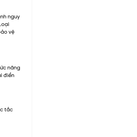
ệnh nguy
Loại
bảo vệ
hức năng
i điển
ặc tắc