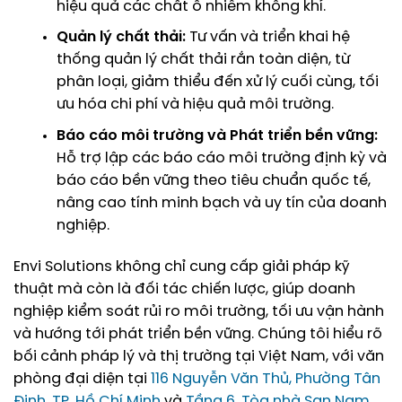
hiệu quả các chất ô nhiễm không khí.
Quản lý chất thải:
Tư vấn và triển khai hệ
thống quản lý chất thải rắn toàn diện, từ
phân loại, giảm thiểu đến xử lý cuối cùng, tối
ưu hóa chi phí và hiệu quả môi trường.
Báo cáo môi trường và Phát triển bền vững:
Hỗ trợ lập các báo cáo môi trường định kỳ và
báo cáo bền vững theo tiêu chuẩn quốc tế,
nâng cao tính minh bạch và uy tín của doanh
nghiệp.
Envi Solutions không chỉ cung cấp giải pháp kỹ
thuật mà còn là đối tác chiến lược, giúp doanh
nghiệp kiểm soát rủi ro môi trường, tối ưu vận hành
và hướng tới phát triển bền vững. Chúng tôi hiểu rõ
bối cảnh pháp lý và thị trường tại Việt Nam, với văn
phòng đại diện tại
116 Nguyễn Văn Thủ, Phường Tân
Định, TP. Hồ Chí Minh
và
Tầng 6, Tòa nhà San Nam,