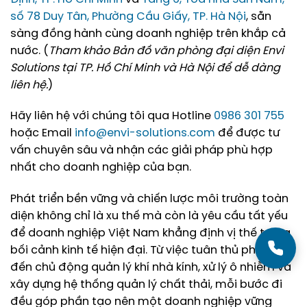
số 78 Duy Tân, Phường Cầu Giấy, TP. Hà Nội
, sẵn
sàng đồng hành cùng doanh nghiệp trên khắp cả
nước. (
Tham khảo Bản đồ văn phòng đại diện Envi
Solutions tại TP. Hồ Chí Minh và Hà Nội để dễ dàng
liên hệ.
)
Hãy liên hệ với chúng tôi qua Hotline
0986 301 755
hoặc Email
info@envi-solutions.com
để được tư
vấn chuyên sâu và nhận các giải pháp phù hợp
nhất cho doanh nghiệp của bạn.
Phát triển bền vững và chiến lược môi trường toàn
diện không chỉ là xu thế mà còn là yêu cầu tất yếu
để doanh nghiệp Việt Nam khẳng định vị thế trong
bối cảnh kinh tế hiện đại. Từ việc tuân thủ pháp luật
đến chủ động quản lý khí nhà kính, xử lý ô nhiễm và
xây dựng hệ thống quản lý chất thải, mỗi bước đi
đều góp phần tạo nên một doanh nghiệp vững