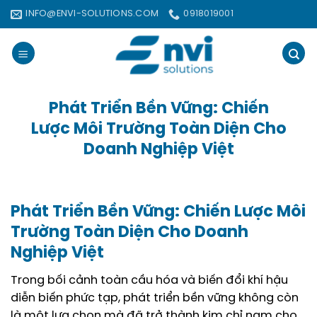
Bỏ
INFO@ENVI-SOLUTIONS.COM
0918019001
qua
nội
dung
Phát Triển Bền Vững: Chiến
Lược Môi Trường Toàn Diện Cho
Doanh Nghiệp Việt
Phát Triển Bền Vững: Chiến Lược Môi
Trường Toàn Diện Cho Doanh
Nghiệp Việt
Trong bối cảnh toàn cầu hóa và biến đổi khí hậu
diễn biến phức tạp, phát triển bền vững không còn
là một lựa chọn mà đã trở thành kim chỉ nam cho