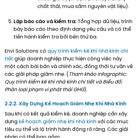
chất thải, mua sắm nguyên vật liệu).
Lập báo cáo và kiểm tra:
Tổng hợp dữ liệu, trình
bày báo cáo theo định dạng yêu cầu và có thể
tiến hành kiểm tra bởi bên thứ ba.
Envi Solutions có
quy trình kiểm kê khí nhà kính chi
tiết
giúp doanh nghiệp thực hiện công việc này
một cách bài bản và chính xác, đồng thời tư vấn về
các giải pháp giảm nhẹ. (
Tham khảo Infographic:
Quy trình kiểm kê khí nhà kính chi tiết và Biểu đồ:
Phân loại phạm vi phát thải GHG
).
2.2.2. Xây Dựng Kế Hoạch Giảm Nhẹ Khí Nhà Kính
Sau khi có kết quả kiểm kê, doanh nghiệp cần xây
dựng
kế hoạch giảm nhẹ khí nhà kính
với các mục
tiêu cụ thể và lộ trình hành động rõ ràng. Các giải
pháp có thể bao gồm: