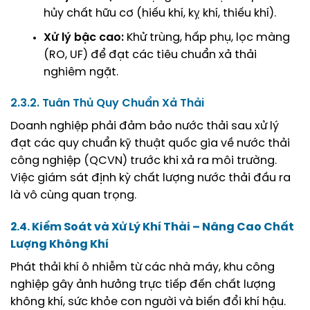
hủy chất hữu cơ (hiếu khí, kỵ khí, thiếu khí).
Xử lý bậc cao:
Khử trùng, hấp phụ, lọc màng
(RO, UF) để đạt các tiêu chuẩn xả thải
nghiêm ngặt.
2.3.2. Tuân Thủ Quy Chuẩn Xả Thải
Doanh nghiệp phải đảm bảo nước thải sau xử lý
đạt các quy chuẩn kỹ thuật quốc gia về nước thải
công nghiệp (QCVN) trước khi xả ra môi trường.
Việc giám sát định kỳ chất lượng nước thải đầu ra
là vô cùng quan trọng.
2.4. Kiểm Soát và Xử Lý Khí Thải – Nâng Cao Chất
Lượng Không Khí
Phát thải khí ô nhiễm từ các nhà máy, khu công
nghiệp gây ảnh hưởng trực tiếp đến chất lượng
không khí, sức khỏe con người và biến đổi khí hậu.