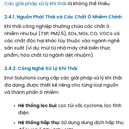
Các giải pháp xử lý khí thải
là không thể thiếu.
2.4.1. Nguồn Phát Thải và Các Chất Ô Nhiễm Chính
Khí thải công nghiệp thường chứa các chất ô
nhiễm như bụi (TSP, PM2.5), SOx, NOx, CO, VOCs và
các chất độc hại khác tùy thuộc vào ngành nghề
sản xuất (ví dụ: mùi từ nhà máy chế biến thực
phẩm, hóa chất từ ngành dệt nhuộm).
2.4.2. Công Nghệ Xử Lý Khí Thải
Envi Solutions cung cấp các giải pháp xử lý khí thải
đa dạng, được thiết kế riêng cho từng loại nguồn
và thành phần ô nhiễm:
Hệ thống lọc bụi:
Lọc túi vải, cyclone, lọc tĩnh
điện.
Hệ thống hấp thụ:
Sử dụng dung dịch hấp thụ