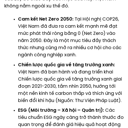
không nằm ngoài xu thế đó.
Cam kết Net Zero 2050:
Tại Hội nghị COP26,
Việt Nam đã đưa ra cam kết mạnh mẽ đạt
mức phát thải ròng bằng 0 (Net Zero) vào
năm 2050. Đây là một mục tiêu đầy thách
thức nhưng cũng mở ra nhiều cơ hội cho các
ngành công nghiệp xanh.
Chiến lược quốc gia về tăng trưởng xanh:
Việt Nam đã ban hành và đang triển khai
Chiến lược quốc gia về tăng trưởng xanh giai
đoạn 2021-2030, tầm nhìn 2050, hướng tới
một nền kinh tế carbon thấp và thích ứng với
biến đổi khí hậu (
Nguồn: Thư Viện Pháp Luật
).
ESG (Môi trường – Xã hội – Quản trị):
Các
tiêu chuẩn ESG ngày càng trở thành thước đo
quan trọng để đánh giá hiệu quả hoạt động