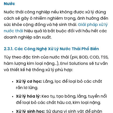
Nước
Nước thải công nghiệp nếu không được xử lý đúng
cách sẽ gây ô nhiễm nghiêm trọng, ảnh hưởng đến
sức khỏe cộng đồng và hệ sinh thái.
Giải pháp xử lý
nước thải
hiệu quả là bắt buộc đối với hầu hết các
doanh nghiệp sản xuất.
2.3.1. Các Công Nghệ Xử Lý Nước Thải Phổ Biến
Tùy theo đặc tính của nước thải (pH, BOD, COD, TSS,
hàm lượng kim loại nặng…), Envi Solutions sẽ tư vấn
và thiết kế hệ thống xử lý phù hợp:
Xử lý cơ học:
Lắng, lọc để loại bỏ các chất
rắn lơ lửng.
Xử lý hóa lý:
Keo tụ, tạo bông, lắng, tuyển nổi
để loại bỏ các chất hữu cơ, kim loại nặng.
Xử lý sinh học:
Sử dụng vi sinh vật để phân