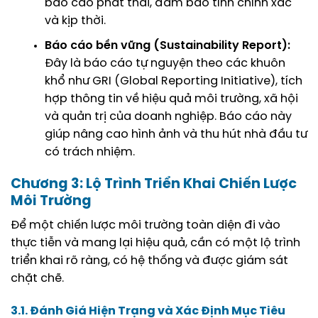
báo cáo phát thải
, đảm bảo tính chính xác
và kịp thời.
Báo cáo bền vững (Sustainability Report):
Đây là báo cáo tự nguyện theo các khuôn
khổ như GRI (Global Reporting Initiative), tích
hợp thông tin về hiệu quả môi trường, xã hội
và quản trị của doanh nghiệp. Báo cáo này
giúp nâng cao hình ảnh và thu hút nhà đầu tư
có trách nhiệm.
Chương 3: Lộ Trình Triển Khai Chiến Lược
Môi Trường
Để một chiến lược môi trường toàn diện đi vào
thực tiễn và mang lại hiệu quả, cần có một lộ trình
triển khai rõ ràng, có hệ thống và được giám sát
chặt chẽ.
3.1. Đánh Giá Hiện Trạng và Xác Định Mục Tiêu