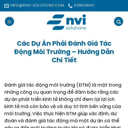
Bỏ
INFO@ENVI-SOLUTIONS.COM
0918019001
qua
nội
dung
Các Dự Án Phải Đánh Giá Tác
Động Môi Trường – Hướng Dẫn
Chi Tiết
Đánh giá tác động môi trường (ĐTM) là một trong
những công cụ quan trọng để đảm bảo rằng các
dự án phát triển kinh tế không chỉ đem lại lợi ích
kinh tế mà còn bảo vệ và duy trì tính bền vững của
môi trường. Việc thực hiện ĐTM giúp xác định, dự
đoán và đánh giá tác động mà một dự án có thể