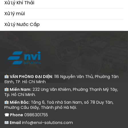
Xử Lý Khí Thải
Xử lý mùi
Xử Lý Nước Cấp
Xử Lý Nước Thải
VĂN PHÒNG ĐẠI DIỆN:
116 Nguyễn Văn Thủ, Phường Tân
Định, TP. Hồ Chí Minh
Miền Nam:
232 Ung Văn Khiêm, Phường Thạnh Mỹ Tây,
Tp. Hồ Chí Minh.
Miền Bắc:
Tầng 6, Toà nhà San Nam, số 78 Duy Tân,
Phường Cầu Giấy, Thành phố Hà Nội.
☎ Phone
0986301755
Email
info@envi-solutions.com