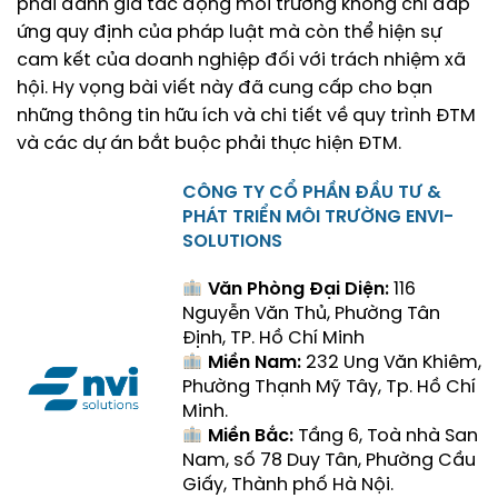
phải đánh giá tác động môi trường không chỉ đáp
ứng quy định của pháp luật mà còn thể hiện sự
cam kết của doanh nghiệp đối với trách nhiệm xã
hội. Hy vọng bài viết này đã cung cấp cho bạn
những thông tin hữu ích và chi tiết về quy trình ĐTM
và các dự án bắt buộc phải thực hiện ĐTM.
CÔNG TY CỔ PHẦN ĐẦU TƯ &
PHÁT TRIỂN MÔI TRƯỜNG ENVI-
SOLUTIONS
Văn Phòng Đại Diện:
116
Nguyễn Văn Thủ, Phường Tân
Định, TP. Hồ Chí Minh
Miền Nam:
232 Ung Văn Khiêm,
Phường Thạnh Mỹ Tây, Tp. Hồ Chí
Minh.
Miền Bắc:
Tầng 6, Toà nhà San
Nam, số 78 Duy Tân, Phường Cầu
Giấy, Thành phố Hà Nội.