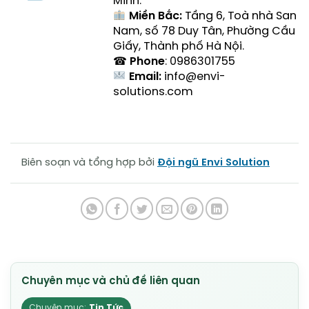
Minh.
Miền Bắc:
Tầng 6, Toà nhà San
Nam, số 78 Duy Tân, Phường Cầu
Giấy, Thành phố Hà Nội.
☎
Phone
: 0986301755
Email:
info@envi-
solutions.com
Biên soạn và tổng hợp bởi
Đội ngũ Envi Solution
Tin Tức