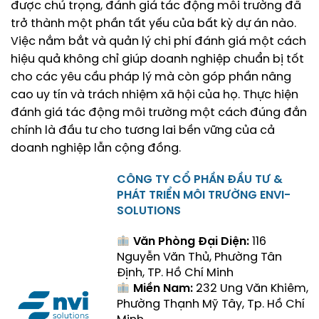
được chú trọng, đánh giá tác động môi trường đã
trở thành một phần tất yếu của bất kỳ dự án nào.
Việc nắm bắt và quản lý chi phí đánh giá một cách
hiệu quả không chỉ giúp doanh nghiệp chuẩn bị tốt
cho các yêu cầu pháp lý mà còn góp phần nâng
cao uy tín và trách nhiệm xã hội của họ. Thực hiện
đánh giá tác động môi trường một cách đúng đắn
chính là đầu tư cho tương lai bền vững của cả
doanh nghiệp lẫn cộng đồng.
CÔNG TY CỔ PHẦN ĐẦU TƯ &
PHÁT TRIỂN MÔI TRƯỜNG ENVI-
SOLUTIONS
Văn Phòng Đại Diện:
116
Nguyễn Văn Thủ, Phường Tân
Định, TP. Hồ Chí Minh
Miền Nam:
232 Ung Văn Khiêm,
Phường Thạnh Mỹ Tây, Tp. Hồ Chí