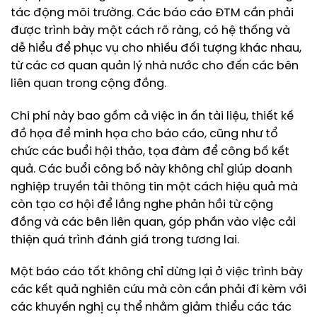
tác động môi trường. Các báo cáo ĐTM cần phải
được trình bày một cách rõ ràng, có hệ thống và
dễ hiểu để phục vụ cho nhiều đối tượng khác nhau,
từ các cơ quan quản lý nhà nước cho đến các bên
liên quan trong cộng đồng.
Chi phí này bao gồm cả việc in ấn tài liệu, thiết kế
đồ họa để minh họa cho báo cáo, cũng như tổ
chức các buổi hội thảo, tọa đàm để công bố kết
quả. Các buổi công bố này không chỉ giúp doanh
nghiệp truyền tải thông tin một cách hiệu quả mà
còn tạo cơ hội để lắng nghe phản hồi từ cộng
đồng và các bên liên quan, góp phần vào việc cải
thiện quá trình đánh giá trong tương lai.
Một báo cáo tốt không chỉ dừng lại ở việc trình bày
các kết quả nghiên cứu mà còn cần phải đi kèm với
các khuyến nghị cụ thể nhằm giảm thiểu các tác