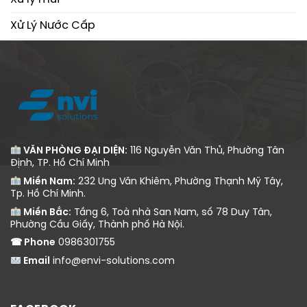
Xử Lý Nước Cấp
Xử Lý Nước Thải
VĂN PHÒNG ĐẠI DIỆN:
116 Nguyễn Văn Thủ, Phường Tân
Định, TP. Hồ Chí Minh
Miền Nam:
232 Ung Văn Khiêm, Phường Thạnh Mỹ Tây,
Tp. Hồ Chí Minh.
Miền Bắc:
Tầng 6, Toà nhà San Nam, số 78 Duy Tân,
Phường Cầu Giấy, Thành phố Hà Nội.
☎ Phone
0986301755
Email
info@envi-solutions.com