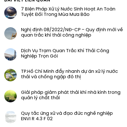
BÀI VIẾT LIÊN QUAN
7 Biện Pháp Xử Lý Nước Sinh Hoạt An Toàn
Tuyệt Đối Trong Mùa Mưa Bão
Nghị định 08/2022/NĐ-CP – Quy định mới về
quan trắc khí thải công nghiệp
Dịch Vụ Trạm Quan Trắc Khí Thải Công
Nghiệp Trọn Gói
TP.Hồ Chí Minh đẩy nhanh dự án xử lý nước
thải và chống ngập đô thị
Giải pháp giảm phát thải khí nhà kính trong
quản lý chất thải
Quy tắc ứng xử và đạo đức nghề nghiệp
ENVI R 4.3 F 02