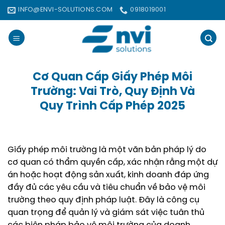
Bỏ
INFO@ENVI-SOLUTIONS.COM
0918019001
qua
nội
dung
Cơ Quan Cấp Giấy Phép Môi
Trường: Vai Trò, Quy Định Và
Quy Trình Cấp Phép 2025
Giấy phép môi trường là một văn bản pháp lý do
cơ quan có thẩm quyền cấp, xác nhận rằng một dự
án hoặc hoạt động sản xuất, kinh doanh đáp ứng
đầy đủ các yêu cầu và tiêu chuẩn về bảo vệ môi
trường theo quy định pháp luật. Đây là công cụ
quan trọng để quản lý và giám sát việc tuân thủ