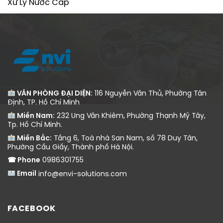
Xử Lý Nước Cấp
Xử Lý Nước Thải
VĂN PHÒNG ĐẠI DIỆN:
116 Nguyễn Văn Thủ, Phường Tân
Định, TP. Hồ Chí Minh
Miền Nam:
232 Ung Văn Khiêm, Phường Thạnh Mỹ Tây,
Tp. Hồ Chí Minh.
Miền Bắc:
Tầng 6, Toà nhà San Nam, số 78 Duy Tân,
Phường Cầu Giấy, Thành phố Hà Nội.
☎ Phone
0986301755
Email
info@envi-solutions.com
FACEBOOK