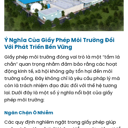
Ý Nghĩa Của Giấy Phép Môi Trường Đối
Với Phát Triển Bền Vững
Giấy phép môi trường đóng vai trò là một “tấm lá
chắn” quan trọng nhằm đảm bảo rằng các hoạt
động kinh tế, xã hội không gây tổn hại đến môi
trường sống. Đây không chỉ là yêu cầu pháp lý mà
còn là trách nhiệm đạo đức đối với thế hệ tương
lai. Dưới đây là một số ý nghĩa nổi bật của giấy
phép môi trường:
Ngăn Chặn Ô Nhiễm
Các quy định nghiêm ngặt trong giấy phép giúp