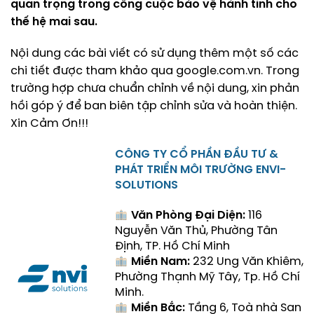
quan trọng trong công cuộc bảo vệ hành tinh cho
thế hệ mai sau.
Nội dung các bài viết có sử dụng thêm một số các
chi tiết được tham khảo qua
google.com.vn
. Trong
trường hợp chưa chuẩn chỉnh về nội dung, xin phản
hồi góp ý để ban biên tập chỉnh sửa và hoàn thiện.
Xin Cảm Ơn!!!
CÔNG TY CỔ PHẦN ĐẦU TƯ &
PHÁT TRIỂN MÔI TRƯỜNG ENVI-
SOLUTIONS
Văn Phòng Đại Diện:
116
Nguyễn Văn Thủ, Phường Tân
Định, TP. Hồ Chí Minh
Miền Nam:
232 Ung Văn Khiêm,
Phường Thạnh Mỹ Tây, Tp. Hồ Chí
Minh.
Miền Bắc:
Tầng 6, Toà nhà San