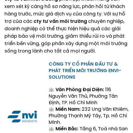
xem xét kỹ càng hồ sơ năng lực, phản hồi từ khách
hàng trước, mức giá dịch vụ của công ty. Với sự hỗ
trợ của các
cty tư vấn môi trường
chuyên nghiệp,
doanh nghiệp có thể thực hiện hiệu quả các giải
pháp bảo vệ môi trường, giảm thiểu rủi ro và phát
triển bền vững, góp phần xây dựng một môi trường
sống trong lành cho tất cả mọi người.
CÔNG TY CỔ PHẦN ĐẦU TƯ &
PHÁT TRIỂN MÔI TRƯỜNG ENVI-
SOLUTIONS
Văn Phòng Đại Diện:
116
Nguyễn Văn Thủ, Phường Tân
Định, TP. Hồ Chí Minh
Miền Nam:
232 Ung Văn Khiêm,
Phường Thạnh Mỹ Tây, Tp. Hồ Chí
Minh.
Miền Bắc:
Tầng 6, Toà nhà San