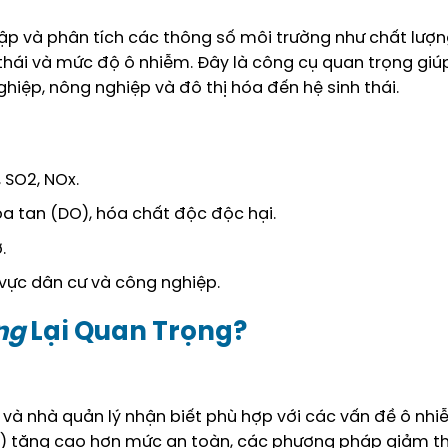
thập và phân tích các thông số môi trường như chất lượ
ng thái và mức độ ô nhiễm. Đây là công cụ quan trọng gi
iệp, nông nghiệp và đô thị hóa đến hệ sinh thái.
 SO2, NOx.
hòa tan (DO), hóa chất độc độc hại.
.
 vực dân cư và công nghiệp.
ng
Lại Quan Trọng?
và nhà quản lý nhận biết phù hợp với các vấn đề ô nh
(AQI) tăng cao hơn mức an toàn, các phương pháp giảm th