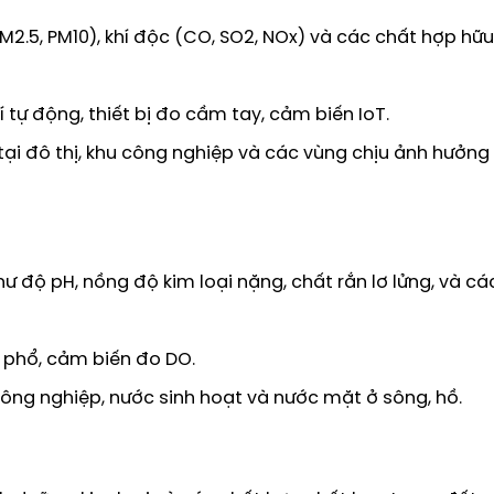
M2.5, PM10), khí độc (CO, SO2, NOx) và các chất hợp hữ
 tự động, thiết bị đo cầm tay, cảm biến IoT.
tại đô thị, khu công nghiệp và các vùng chịu ảnh hưởng
 độ pH, nồng độ kim loại nặng, chất rắn lơ lửng, và cá
 phổ, cảm biến đo DO.
công nghiệp, nước sinh hoạt và nước mặt ở sông, hồ.