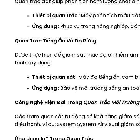
Quan trắc đất giúp phân tích hàm lượng chất din
Thiết bị quan trắc
: Máy phân tích mẫu đấ
Ứng dụng
: Phục vụ trong nông nghiệp, đán
Quan Trắc Tiếng Ồn Và Độ Rừng
Được thực hiện để giám sát mức độ ô nhiễm âm t
trình xây dựng.
Thiết bị quan sát
: Máy đo tiếng ồn, cảm b
Ứng dụng
: Bảo vệ môi trường sống an toà
Công Nghệ Hiện Đại Trong
Quan Trắc Môi Trường
Các trạm quan sát tự động có khả năng giám sát l
điều hành. Ví dụ: System System AirVisual giám s
Ứng dụng IoT Trọng Quan Trắc