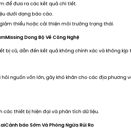
m để đưa ra các kết quả chi tiết.
liệu dưới dạng báo cáo.
iảm thiểu hoặc cải thiện môi trường trạng thái.
Nam
Missing Dong Bộ Về Công Nghệ
t bị cũ, dẫn đến kết quả không chính xác và không kịp t
òi hỏi nguồn vốn lớn, gây khó khăn cho các địa phương 
các thiết bị hiện đại và phân tích dữ liệu.
ai
Cảnh báo Sớm Và Phòng Ngừa Rủi Ro