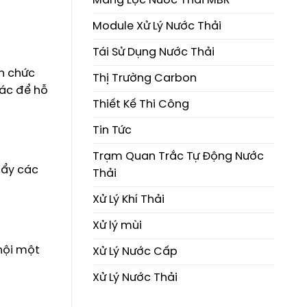
Màng Lọc Nước Thải MBR
Module Xử Lý Nước Thải
Tái Sử Dụng Nước Thải
an chức
Thị Trường Carbon
xác để hỗ
Thiết Kế Thi Công
Tin Tức
Trạm Quan Trắc Tự Động Nước
ẩy các
Thải
Xử Lý Khí Thải
Xử lý mùi
 hội một
Xử Lý Nước Cấp
Xử Lý Nước Thải