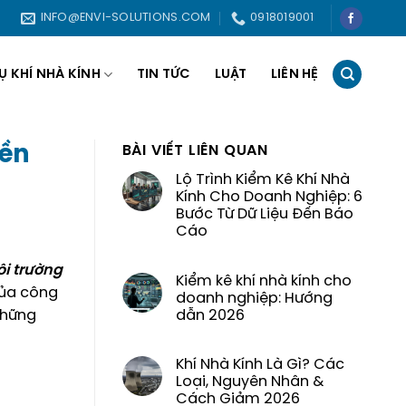
INFO@ENVI-SOLUTIONS.COM
0918019001
Ụ KHÍ NHÀ KÍNH
TIN TỨC
LUẬT
LIÊN HỆ
Bền
BÀI VIẾT LIÊN QUAN
Lộ Trình Kiểm Kê Khí Nhà
Kính Cho Doanh Nghiệp: 6
Bước Từ Dữ Liệu Đến Báo
Cáo
i trường
Kiểm kê khí nhà kính cho
của công
doanh nghiệp: Hướng
những
dẫn 2026
Khí Nhà Kính Là Gì? Các
Loại, Nguyên Nhân &
Cách Giảm 2026