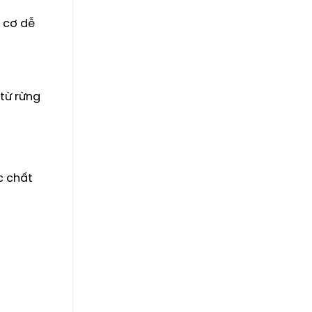
u cơ dễ
 từ rừng
c chất