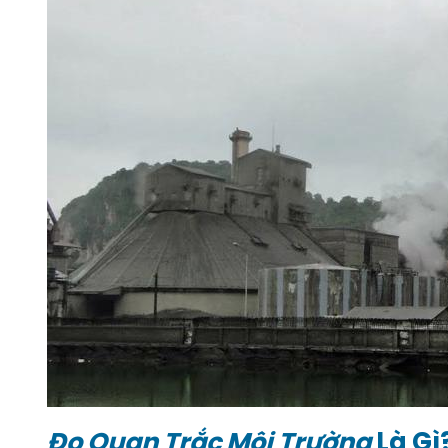
Đo Quan Trắc Môi Trường
Là Gì