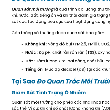
Quan sát môi trường
là quá trình đo lường, thu 
khí, nước, đất, tiếng ồn và khí thải đánh giá trạ
sát các tác động tiêu cực của hoạt động công ngh
Các thông số thường được quan sát bao gồm:
Không khí
: Nồng độ bụi (PM2.5, PM10), CO2,
Nước
: Độ pH, chất rắn rắn rắn (TSS), oxy 
Đất
: Hàm lượng kim loại nặng, chất hữu cơ
Tiếng ồn
: Mức độ decibel (dB) tại các khu
Tại Sao
Đo Quan Trắc Môi Trườ
Giám Sát Tình Trạng Ô Nhiễm
Quan sát môi trường cho phép các nhà khoa học 
sắc thể. Ví dụ: khi chỉ số chất lượng không khí 