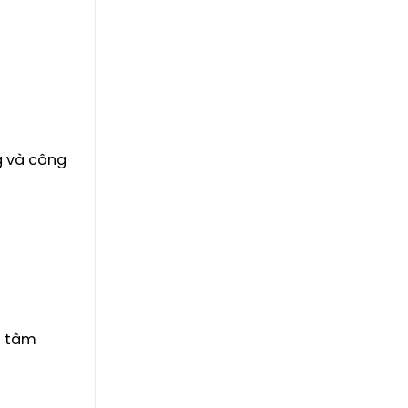
g và công
g tâm