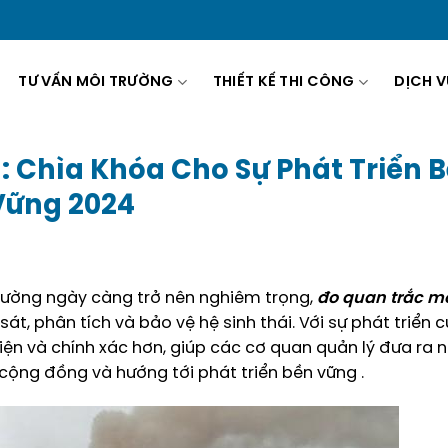
TƯ VẤN MÔI TRƯỜNG
THIẾT KẾ THI CÔNG
DỊCH V
: Chìa Khóa Cho Sự Phát Triển 
Vững 2024
trường ngày càng trở nên nghiêm trọng,
đo quan trắc mô
át, phân tích và bảo vệ hệ sinh thái. Với sự phát triển 
iện và chính xác hơn, giúp các cơ quan quản lý đưa ra 
cộng đồng và hướng tới phát triển bền vững .