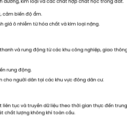
h dưỡng, kim loại và các chất hợp chất học trong đất.
t, cảm biến độ ẩm.
h giá ô nhiễm từ hóa chất và kim loại nặng.
hanh và rung động từ các khu công nghiệp, giao thôn
iến rung động.
n cho người dân tại các khu vực đông dân cư.
iên tục và truyền dữ liệu theo thời gian thực đến trun
át chất lượng không khí toàn cầu.