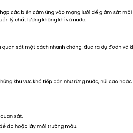
h hợp các biến cảm ứng vào mạng lưới để giám sát môi
quản lý chất lượng không khí và nước.
 liệu quan sát một cách nhanh chóng, đưa ra dự đoán và 
hững khu vực khó tiếp cận như rừng nước, núi cao hoặc
 quan sát.
p để đo hoặc lấy môi trường mẫu.