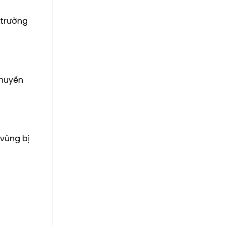
 trường
khuyến
 vùng bị