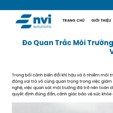
Bỏ
qua
nội
TRANG CHỦ
GIỚI THIỆU
dung
Đo Quan Trắc Môi Trường
Trong bối cảnh biến đổi khí hậu và ô nhiễm môi 
đóng vai trò vô cùng quan trọng trong việc giám s
nghệ, việc quan sát môi trường đã trở nên toàn d
quyết định đúng đắn, cảnh giác bảo vệ sức khỏe 