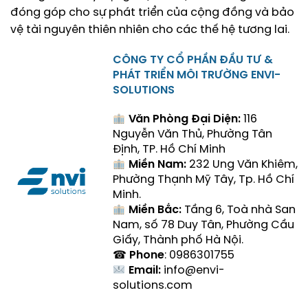
đóng góp cho sự phát triển của cộng đồng và bảo
vệ tài nguyên thiên nhiên cho các thế hệ tương lai.
CÔNG TY CỔ PHẦN ĐẦU TƯ &
PHÁT TRIỂN MÔI TRƯỜNG ENVI-
SOLUTIONS
Văn Phòng Đại Diện:
116
Nguyễn Văn Thủ, Phường Tân
Định, TP. Hồ Chí Minh
Miền Nam:
232 Ung Văn Khiêm,
Phường Thạnh Mỹ Tây, Tp. Hồ Chí
Minh.
Miền Bắc:
Tầng 6, Toà nhà San
Nam, số 78 Duy Tân, Phường Cầu
Giấy, Thành phố Hà Nội.
☎
Phone
: 0986301755
Email:
info@envi-
solutions.com