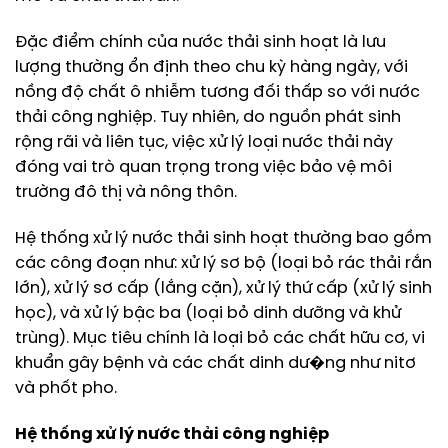
Đặc điểm chính của nước thải sinh hoạt là lưu
lượng thường ổn định theo chu kỳ hàng ngày, với
nồng độ chất ô nhiễm tương đối thấp so với nước
thải công nghiệp. Tuy nhiên, do nguồn phát sinh
rộng rãi và liên tục, việc xử lý loại nước thải này
đóng vai trò quan trọng trong việc bảo vệ môi
trường đô thị và nông thôn.
Hệ thống xử lý nước thải sinh hoạt thường bao gồm
các công đoạn như: xử lý sơ bộ (loại bỏ rác thải rắn
lớn), xử lý sơ cấp (lắng cặn), xử lý thứ cấp (xử lý sinh
học), và xử lý bậc ba (loại bỏ dinh dưỡng và khử
trùng). Mục tiêu chính là loại bỏ các chất hữu cơ, vi
khuẩn gây bệnh và các chất dinh dư�ng như nitơ
và phốt pho.
Hệ thống xử lý nước thải
công nghiệp