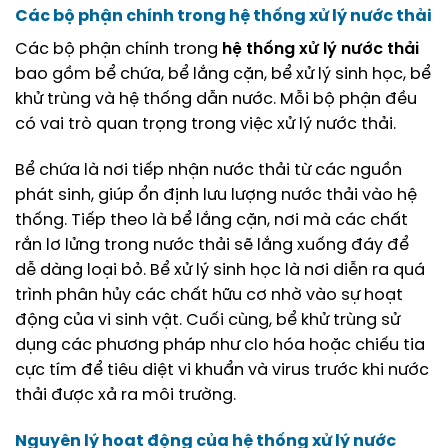
Các bộ phận chính trong
hệ thống xử lý nước thải
Các bộ phận chính trong
hệ thống xử lý nước thải
bao gồm bể chứa, bể lắng cặn, bể xử lý sinh học, bể
khử trùng và hệ thống dẫn nước. Mỗi bộ phận đều
có vai trò quan trọng trong việc xử lý nước thải.
Bể chứa là nơi tiếp nhận nước thải từ các nguồn
phát sinh, giúp ổn định lưu lượng nước thải vào hệ
thống. Tiếp theo là bể lắng cặn, nơi mà các chất
rắn lơ lửng trong nước thải sẽ lắng xuống đáy để
dễ dàng loại bỏ. Bể xử lý sinh học là nơi diễn ra quá
trình phân hủy các chất hữu cơ nhờ vào sự hoạt
động của vi sinh vật. Cuối cùng, bể khử trùng sử
dụng các phương pháp như clo hóa hoặc chiếu tia
cực tím để tiêu diệt vi khuẩn và virus trước khi nước
thải được xả ra môi trường.
Nguyên lý hoạt động của
hệ thống xử lý nước