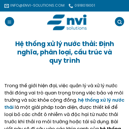
Bỏ
INFO@ENVI-SOLUTIONS.COM
0918019001
qua
nội
dung
Hệ thống xử lý nước thải: Định
nghĩa, phân loại, cấu trúc và
quy trình
Trong thế giới hiện đại, việc quản lý và xử lý nước
thải đóng vai trò quan trọng trong việc bảo vệ môi
trường và sức khỏe cộng đồng.
hệ thống xử lý nước
thải
là một giải pháp toàn diện, được thiết kế để
loại bỏ các chất ô nhiễm và độc hại từ nước thải
trước khi thải ra môi trường hoặc tái sử dụng. Bài