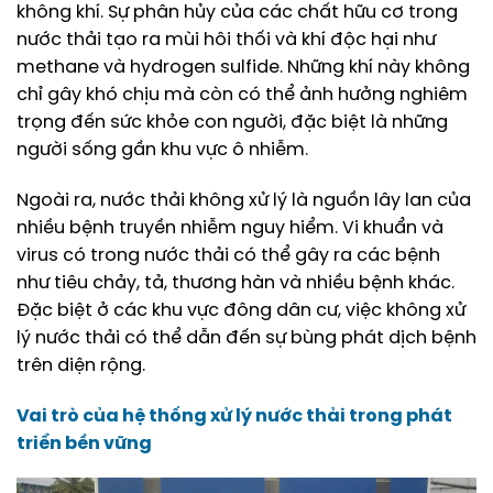
không khí. Sự phân hủy của các chất hữu cơ trong
nước thải tạo ra mùi hôi thối và khí độc hại như
methane và hydrogen sulfide. Những khí này không
chỉ gây khó chịu mà còn có thể ảnh hưởng nghiêm
trọng đến sức khỏe con người, đặc biệt là những
người sống gần khu vực ô nhiễm.
Ngoài ra, nước thải không xử lý là nguồn lây lan của
nhiều bệnh truyền nhiễm nguy hiểm. Vi khuẩn và
virus có trong nước thải có thể gây ra các bệnh
như tiêu chảy, tả, thương hàn và nhiều bệnh khác.
Đặc biệt ở các khu vực đông dân cư, việc không xử
lý nước thải có thể dẫn đến sự bùng phát dịch bệnh
trên diện rộng.
Vai trò của
hệ thống xử lý nước thải
trong phát
triển bền vững