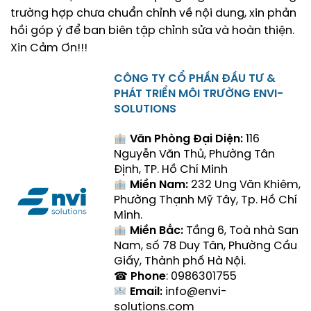
trường hợp chưa chuẩn chỉnh về nội dung, xin phản
hồi góp ý để ban biên tập chỉnh sửa và hoàn thiện.
Xin Cảm Ơn!!!
CÔNG TY CỔ PHẦN ĐẦU TƯ &
PHÁT TRIỂN MÔI TRƯỜNG ENVI-
SOLUTIONS
Văn Phòng Đại Diện:
116
Nguyễn Văn Thủ, Phường Tân
Định, TP. Hồ Chí Minh
Miền Nam:
232 Ung Văn Khiêm,
Phường Thạnh Mỹ Tây, Tp. Hồ Chí
Minh.
Miền Bắc:
Tầng 6, Toà nhà San
Nam, số 78 Duy Tân, Phường Cầu
Giấy, Thành phố Hà Nội.
☎
Phone
: 0986301755
Email:
info@envi-
solutions.com