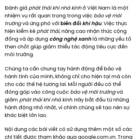
Đánh giá
phát thải
khí nhà kính
ở Việt Nam là một
nhiệm vụ rất quan trọng trong việc
bảo vệ môi
trường
và ứng phó với
biến đổi
khí hậu
. Việc thực
hiện kiểm kê
phát thải
, nâng cao nhận thức cộng
đồng và áp dụng
công nghệ xanh
là những yếu tố
then chốt giúp giảm thiểu tác động tiêu cực đến
môi trường.
Chúng ta cần chung tay hành động để bảo vệ
hành tinh của mình, không chỉ cho hiện tại mà còn
cho các thế hệ tương lai. Mỗi người đều có thể
đóng góp vào công cuộc
bảo vệ môi trường
và
giảm
phát thải
khí nhà kính
. Hãy bắt đầu từ những
hành động nhỏ nhất, vì chính chúng sẽ tạo nên sự
khác biệt lớn lao.
Nội dung các bài viết có sử dụng thêm một số các
chi tiết được tham khảo qua
google.com.vn
. Trong