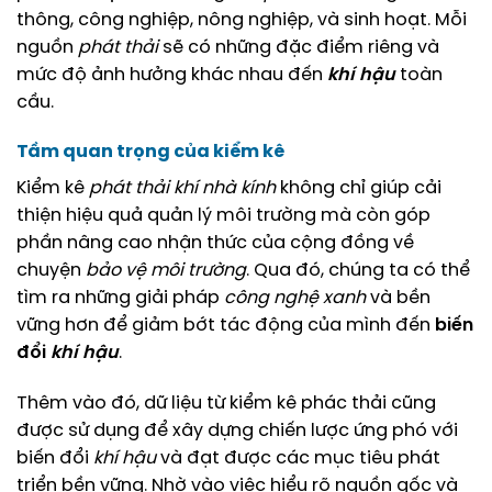
thông, công nghiệp, nông nghiệp, và sinh hoạt. Mỗi
nguồn
phát thải
sẽ có những đặc điểm riêng và
mức độ ảnh hưởng khác nhau đến
khí hậu
toàn
cầu.
Tầm quan trọng của kiểm kê
Kiểm kê
phát thải
khí nhà kính
không chỉ giúp cải
thiện hiệu quả quản lý môi trường mà còn góp
phần nâng cao nhận thức của cộng đồng về
chuyện
bảo vệ môi trường
. Qua đó, chúng ta có thể
tìm ra những giải pháp
công nghệ xanh
và bền
vững hơn để giảm bớt tác động của mình đến
biến
đổi
khí hậu
.
Thêm vào đó, dữ liệu từ kiểm kê phác thải cũng
được sử dụng để xây dựng chiến lược ứng phó với
biến đổi
khí hậu
và đạt được các mục tiêu phát
triển bền vững. Nhờ vào việc hiểu rõ nguồn gốc và