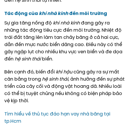
đến
hệ sinh thái
tự nhiên.
Tác động của
khí nhà kính
đến môi trường
Sự gia tăng nồng độ
khí nhà kính
đang gây ra
những tác động tiêu cực đến môi trường. Nhiệt độ
trái đất tăng lên làm tan chảy băng ở cả hai cực,
dẫn đến mực nước biển dâng cao. Điều này có thể
gây ngập lụt cho nhiều khu vực ven biển và đe dọa
đến
hệ sinh thái
biển.
Bên cạnh đó, biến đổi
khí hậu
cũng gây ra sự mất
cân bằng trong
hệ sinh thái
, ảnh hưởng đến sự phát
triển của cây cối và động vật hoang dã. Nhiều loài
có thể bị tuyệt chủng nếu không có biện pháp bảo
vệ kịp thời.
Tìm hiểu về thủ tục đáo hạn vay nhà băng tại
tp.Hcm