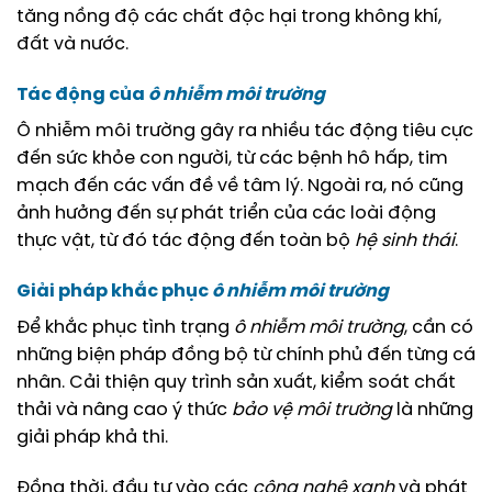
tăng nồng độ các chất độc hại trong không khí,
đất và nước.
Tác động của
ô nhiễm môi trường
Ô nhiễm môi trường gây ra nhiều tác động tiêu cực
đến sức khỏe con người, từ các bệnh hô hấp, tim
mạch đến các vấn đề về tâm lý. Ngoài ra, nó cũng
ảnh hưởng đến sự phát triển của các loài động
thực vật, từ đó tác động đến toàn bộ
hệ sinh thái
.
Giải pháp khắc phục
ô nhiễm môi trường
Để khắc phục tình trạng
ô nhiễm môi trường
, cần có
những biện pháp đồng bộ từ chính phủ đến từng cá
nhân. Cải thiện quy trình sản xuất, kiểm soát chất
thải và nâng cao ý thức
bảo vệ môi trường
là những
giải pháp khả thi.
Đồng thời, đầu tư vào các
công nghệ xanh
và phát