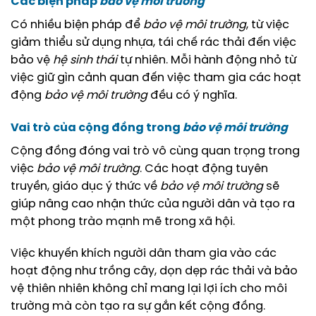
Các biện pháp
bảo vệ môi trường
Có nhiều biện pháp để
bảo vệ môi trường
, từ việc
giảm thiểu sử dụng nhựa, tái chế rác thải đến việc
bảo vệ
hệ sinh thái
tự nhiên. Mỗi hành động nhỏ từ
việc giữ gìn cảnh quan đến việc tham gia các hoạt
động
bảo vệ môi trường
đều có ý nghĩa.
Vai trò của cộng đồng trong
bảo vệ môi trường
Cộng đồng đóng vai trò vô cùng quan trọng trong
việc
bảo vệ môi trường
. Các hoạt động tuyên
truyền, giáo dục ý thức về
bảo vệ môi trường
sẽ
giúp nâng cao nhận thức của người dân và tạo ra
một phong trào mạnh mẽ trong xã hội.
Việc khuyến khích người dân tham gia vào các
hoạt động như trồng cây, dọn dẹp rác thải và bảo
vệ thiên nhiên không chỉ mang lại lợi ích cho môi
trường mà còn tạo ra sự gắn kết cộng đồng.