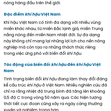
nóng hàng đầu trên thế giới.
Đặc điểm
khí hậu
Việt Nam
Khí hậu Việt Nam có tính đa dạng với nhiều vùng
miền khác nhau, từ miền Bắc lạnh giá, miền Trung
nắng nóng đến miền Nam nhiệt đới. Sự đa dạng
này không chỉ mang lại những lợi ích cho nền nông
nghiệp mà còn tạo ra những thách thức riêng
trong việc ứng phó với biến đổi
khí hậu
.
Tác động của biến đổi
khí hậu
đến
khí hậu
Việt
Nam
Tình trạng biến đổi
khí hậu
đang làm thay đổi đáng
kể cấu trúc
khí hậu
ở Việt Nam. Nhiều nghiên cứu đã
chỉ ra rằng nhiệt độ trung bình đã tăng lên khoảng
0,5 độ C trong vòng 50 năm qua. Các hiện tượng
thời tiết cực đoan cũng xảy ra ngày càng thường
xuyên và nghiêm trọng hơn.