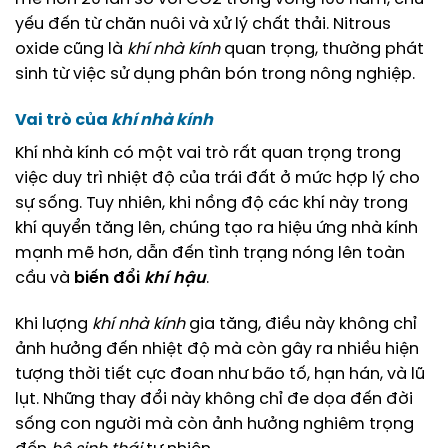
yếu đến từ chăn nuôi và xử lý chất thải. Nitrous
oxide cũng là
khí nhà kính
quan trọng, thường phát
sinh từ việc sử dụng phân bón trong nông nghiệp.
Vai trò của
khí nhà kính
Khí nhà kính có một vai trò rất quan trọng trong
việc duy trì nhiệt độ của trái đất ở mức hợp lý cho
sự sống. Tuy nhiên, khi nồng độ các khí này trong
khí quyển tăng lên, chúng tạo ra hiệu ứng nhà kính
mạnh mẽ hơn, dẫn đến tình trạng nóng lên toàn
cầu và
biến đổi
khí hậu
.
Khi lượng
khí nhà kính
gia tăng, điều này không chỉ
ảnh hưởng đến nhiệt độ mà còn gây ra nhiều hiện
tượng thời tiết cực đoan như bão tố, hạn hán, và lũ
lụt. Những thay đổi này không chỉ đe dọa đến đời
sống con người mà còn ảnh hưởng nghiêm trọng