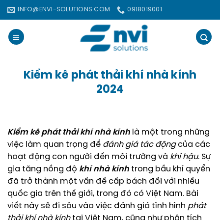
Bỏ
INFO@ENVI-SOLUTIONS.COM
0918019001
qua
nội
dung
Kiểm kê phát thải khí nhà kính
2024
Kiểm kê phát thải khí nhà kính
là một trong những
việc làm quan trọng để
đánh giá tác động
của các
hoạt động con người đến môi trường và
khí hậu
. Sự
gia tăng nồng độ
khí nhà kính
trong bầu khí quyển
đã trở thành một vấn đề cấp bách đối với nhiều
quốc gia trên thế giới, trong đó có Việt Nam. Bài
viết này sẽ đi sâu vào việc đánh giá tình hình
phát
thải
khí nhà kính
tại Việt Nam, cũng như phân tích