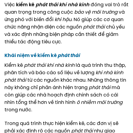
Việc
kiểm kê
phát thải
khí nhà kính
đóng vai trò rất
quan trọng trong công cuộc
bảo vệ môi trường
và
ứng phó với biến đổi
khí hậu
. Nó giúp các cơ quan
chức năng nhận diện các nguồn
phát thải
chủ yếu
và xác định những biện pháp cần thiết để giảm
thiểu tác động tiêu cực.
Khái niệm về kiểm kê
phát thải
Kiểm kê
phát thải
khí nhà kính
là quá trình thu thập,
phân tích và báo cáo số liệu về lượng
khí nhà kính
phát thải
từ các nguồn khác nhau. Những thông tin
này không chỉ phản ánh hiện trạng
phát thải
mà
còn giúp các nhà hoạch định chính sách có cái
nhìn tổng thể hơn về tình hình
ô nhiễm môi trường
trong nước.
Trong quá trình thực hiện kiểm kê, các đơn vị sẽ
phải xác định rõ các nguồn
phát thải
như giao