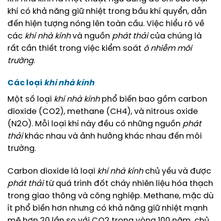
khí có khả năng giữ nhiệt trong bầu khí quyển, dẫn
đến hiện tượng nóng lên toàn cầu. Việc hiểu rõ về
các
khí nhà kính
và nguồn
phát thải
của chúng là
rất cần thiết trong việc kiểm soát
ô nhiễm môi
trường
.
Các loại
khí nhà kính
Một số loại
khí nhà kính
phổ biến bao gồm carbon
dioxide (CO2), methane (CH4), và nitrous oxide
(N2O). Mỗi loại khí này đều có những nguồn
phát
thải
khác nhau và ảnh hưởng khác nhau đến môi
trường.
Carbon dioxide là loại
khí nhà kính
chủ yếu và được
phát thải
từ quá trình đốt cháy nhiên liệu hóa thạch
trong giao thông và công nghiệp. Methane, mặc dù
ít phổ biến hơn nhưng có khả năng giữ nhiệt mạnh
mẽ hơn 20 lần so với CO2 trong vòng 100 năm, chủ