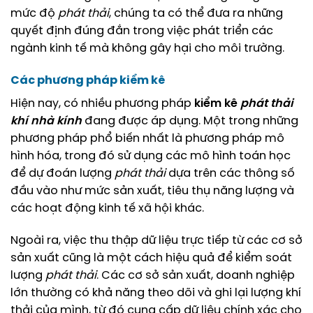
mức độ
phát thải
, chúng ta có thể đưa ra những
quyết định đúng đắn trong việc phát triển các
ngành kinh tế mà không gây hại cho môi trường.
Các phương pháp kiểm kê
Hiện nay, có nhiều phương pháp
kiểm kê
phát thải
khí nhà kính
đang được áp dụng. Một trong những
phương pháp phổ biến nhất là phương pháp mô
hình hóa, trong đó sử dụng các mô hình toán học
để dự đoán lượng
phát thải
dựa trên các thông số
đầu vào như mức sản xuất, tiêu thụ năng lượng và
các hoạt động kinh tế xã hội khác.
Ngoài ra, việc thu thập dữ liệu trực tiếp từ các cơ sở
sản xuất cũng là một cách hiệu quả để kiểm soát
lượng
phát thải
. Các cơ sở sản xuất, doanh nghiệp
lớn thường có khả năng theo dõi và ghi lại lượng khí
thải của mình, từ đó cung cấp dữ liệu chính xác cho