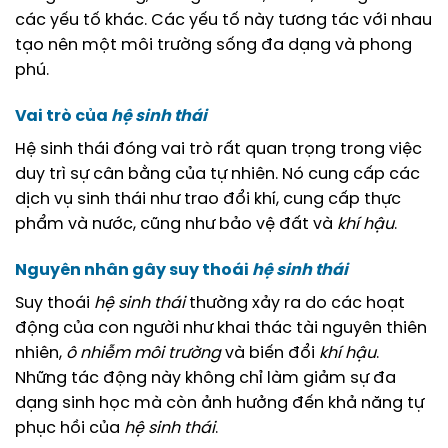
các yếu tố khác. Các yếu tố này tương tác với nhau
tạo nên một môi trường sống đa dạng và phong
phú.
Vai trò của
hệ sinh thái
Hệ sinh thái đóng vai trò rất quan trọng trong việc
duy trì sự cân bằng của tự nhiên. Nó cung cấp các
dịch vụ sinh thái như trao đổi khí, cung cấp thực
phẩm và nước, cũng như bảo vệ đất và
khí hậu
.
Nguyên nhân gây suy thoái
hệ sinh thái
Suy thoái
hệ sinh thái
thường xảy ra do các hoạt
động của con người như khai thác tài nguyên thiên
nhiên,
ô nhiễm môi trường
và biến đổi
khí hậu
.
Những tác động này không chỉ làm giảm sự đa
dạng sinh học mà còn ảnh hưởng đến khả năng tự
phục hồi của
hệ sinh thái
.