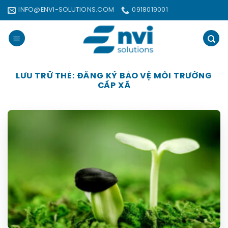
Bỏ
INFO@ENVI-SOLUTIONS.COM
0918019001
qua
nội
dung
LƯU TRỮ THẺ:
ĐĂNG KÝ BẢO VỆ MÔI TRƯỜNG
CẤP XÃ