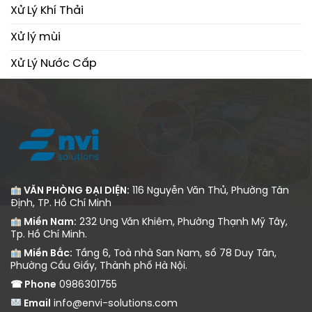
Xử Lý Khí Thải
Xử lý mùi
Xử Lý Nước Cấp
Xử Lý Nước Thải
VĂN PHÒNG ĐẠI DIỆN:
116 Nguyễn Văn Thủ, Phường Tân
Định, TP. Hồ Chí Minh
Miền Nam:
232 Ung Văn Khiêm, Phường Thạnh Mỹ Tây,
Tp. Hồ Chí Minh.
Miền Bắc:
Tầng 6, Toà nhà San Nam, số 78 Duy Tân,
Phường Cầu Giấy, Thành phố Hà Nội.
☎ Phone
0986301755
Email
info@envi-solutions.com