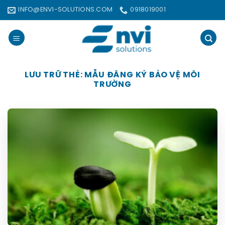
Bỏ
INFO@ENVI-SOLUTIONS.COM
0918019001
qua
nội
dung
LƯU TRỮ THẺ:
MẪU ĐĂNG KÝ BẢO VỆ MÔI
TRƯỜNG