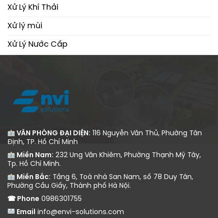
Xử Lý Khí Thải
Xử lý mùi
Xử Lý Nước Cấp
Xử Lý Nước Thải
VĂN PHÒNG ĐẠI DIỆN:
116 Nguyễn Văn Thủ, Phường Tân
Định, TP. Hồ Chí Minh
Miền Nam:
232 Ung Văn Khiêm, Phường Thạnh Mỹ Tây,
Tp. Hồ Chí Minh.
Miền Bắc:
Tầng 6, Toà nhà San Nam, số 78 Duy Tân,
Phường Cầu Giấy, Thành phố Hà Nội.
☎ Phone
0986301755
Email
info@envi-solutions.com