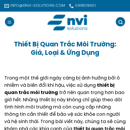
Bỏ
INFO@ENVI-SOLUTIONS.COM
0918019001
qua
nội
dung
Thiết Bị Quan Trắc Môi Trường:
Giá, Loại & Ứng Dụng
Trong một thế giới ngày càng bị ảnh hưởng bởi ô
nhiễm và biến đổi khí hậu, việc sử dụng
thiết bị
quan trắc môi trường
trở nên quan trọng hơn bao
giờ hết. Những thiết bị này không chỉ giúp theo dõi
tình hình môi trường mà còn cung cấp những
thông tin cần thiết để bảo vệ sức khỏe con người
và hệ sinh thái. Trong bài viết này, chúng ta sẽ cùng
khám phá các khía cạnh của
thiết bị quan trắc môi