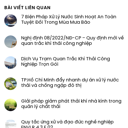
BÀI VIẾT LIÊN QUAN
7 Biện Pháp Xử Lý Nước Sinh Hoạt An Toàn
Tuyệt Đối Trong Mùa Mưa Bão
Nghị định 08/2022/NĐ-CP – Quy định mới về
quan trắc khí thải công nghiệp
Dịch Vụ Trạm Quan Trắc Khí Thải Công
Nghiệp Trọn Gói
TP.Hồ Chí Minh đẩy nhanh dự án xử lý nước
thải và chống ngập đô thị
Giải pháp giảm phát thải khí nhà kính trong
quản lý chất thải
Quy tắc ứng xử và đạo đức nghề nghiệp
ENVI R 4.3 F 02