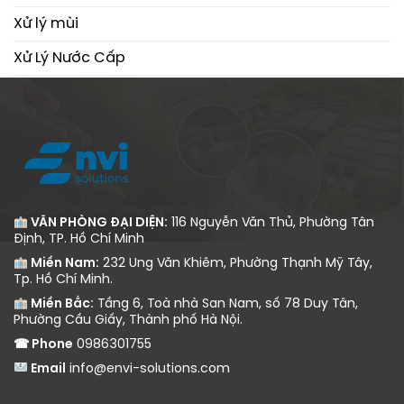
Xử lý mùi
Xử Lý Nước Cấp
Xử Lý Nước Thải
VĂN PHÒNG ĐẠI DIỆN:
116 Nguyễn Văn Thủ, Phường Tân
Định, TP. Hồ Chí Minh
Miền Nam:
232 Ung Văn Khiêm, Phường Thạnh Mỹ Tây,
Tp. Hồ Chí Minh.
Miền Bắc:
Tầng 6, Toà nhà San Nam, số 78 Duy Tân,
Phường Cầu Giấy, Thành phố Hà Nội.
☎ Phone
0986301755
Email
info@envi-solutions.com