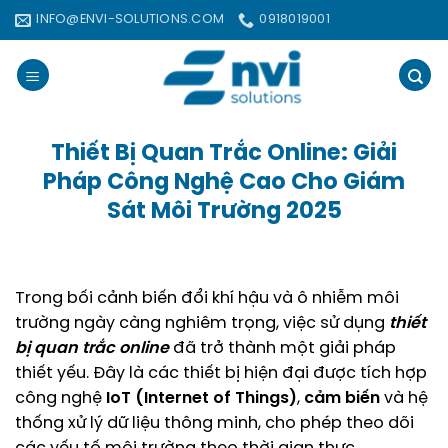
Bỏ
INFO@ENVI-SOLUTIONS.COM
0918019001
qua
nội
dung
Thiết Bị Quan Trắc Online: Giải
Pháp Công Nghệ Cao Cho Giám
Sát Môi Trường 2025
Trong bối cảnh biến đổi khí hậu và ô nhiễm môi
trường ngày càng nghiêm trọng, việc sử dụng
thiết
bị quan trắc online
đã trở thành một giải pháp
thiết yếu. Đây là các thiết bị hiện đại được tích hợp
công nghệ
IoT (Internet of Things)
,
cảm biến
và hệ
thống xử lý dữ liệu thông minh, cho phép theo dõi