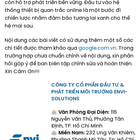
còn hỗ trợ phát triển bền vững. Đầu tư vào hệ
thống thiết bị quan trắc online là một bước đi
chiến lược nhằm đảm bảo tương lai xanh cho thế
hệ mai sau.
Nội dung các bài viết có sử dụng thêm một số các
chi tiết được tham khảo qua
google.com.vn
. Trong
trường hợp chưa chuẩn chỉnh về nội dung, xin phản
hồi góp ý để ban biên tập chỉnh sửa và hoàn thiện.
Xin Cảm Ơn!!!
CÔNG TY CỔ PHẦN ĐẦU TƯ &
PHÁT TRIỂN MÔI TRƯỜNG ENVI-
SOLUTIONS
Văn Phòng Đại Diện:
116
Nguyễn Văn Thủ, Phường Tân
Định, TP. Hồ Chí Minh
Miền Nam:
232 Ung Văn Khiêm,
Phường Thạnh Mỹ Tây, Tp. Hồ Chí