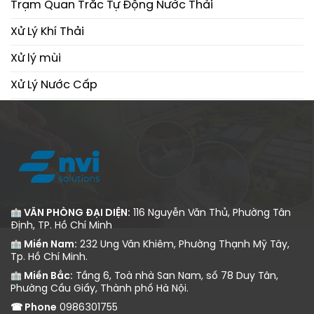
Trạm Quan Trắc Tự Động Nước Thải
Xử Lý Khí Thải
Xử lý mùi
Xử Lý Nước Cấp
Xử Lý Nước Thải
VĂN PHÒNG ĐẠI DIỆN:
116 Nguyễn Văn Thủ, Phường Tân
Định, TP. Hồ Chí Minh
Miền Nam:
232 Ung Văn Khiêm, Phường Thạnh Mỹ Tây,
Tp. Hồ Chí Minh.
Miền Bắc:
Tầng 6, Toà nhà San Nam, số 78 Duy Tân,
Phường Cầu Giấy, Thành phố Hà Nội.
☎ Phone
0986301755