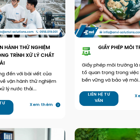
N HÀNH THỬ NGHIỆM
GIẤY PHÉP MÔI 
NG TRÌNH XỬ LÝ CHẤT
ẢI
Giấy phép môi trường là
tố quan trọng trong việ
 đến với bài viết của
bền vững và bảo vệ môi
 về vận hành thử nghiệm
ử lý nước thải.…
LIÊN HỆ TƯ
X
VẤN
 TƯ
Xem thêm