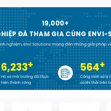
19,000+
HIỆP ĐÃ THAM GIA CÙNG ENVI-
 kinh nghiệm, Envi Solutions mang đến những giải pháp 
+
+
6,234
565
Hồ sơ môi trường đã thực
Công trình xử lý 
hiện thành công
và khí thải trên 