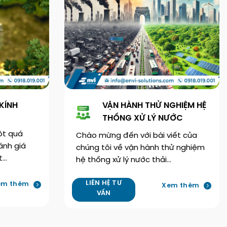
 KÍNH
VẬN HÀNH THỬ NGHIỆM HỆ
THỐNG XỬ LÝ NƯỚC
một quá
Chào mừng đến với bài viết của
ánh giá
chúng tôi về vận hành thử nghiệm
t…
hệ thống xử lý nước thải…
LIÊN HỆ TƯ
em thêm
Xem thêm
VẤN