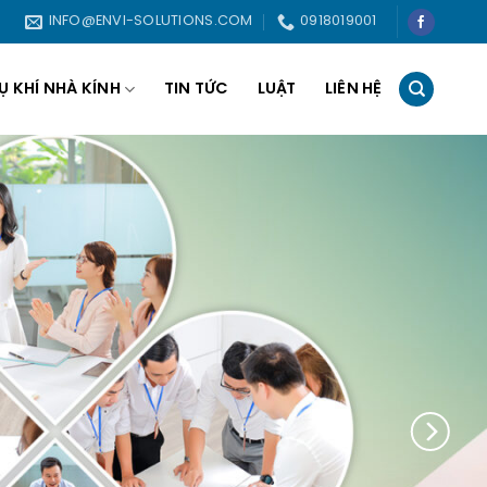
INFO@ENVI-SOLUTIONS.COM
0918019001
Ụ KHÍ NHÀ KÍNH
TIN TỨC
LUẬT
LIÊN HỆ