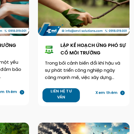
TRƯỜNG
LẬP KẾ HOẠCH ỨNG PHÓ SỰ
CỐ MÔI TRƯỜNG
 một yếu
Trong bối cảnh biến đổi khí hậu và
c đảm bảo
sự phát triển công nghiệp ngày
…
càng mạnh mẽ, việc xây dựng…
LIÊN HỆ TƯ
em thêm
Xem thêm
VẤN