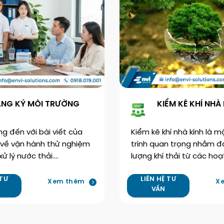
NG KÝ MÔI TRƯỜNG
KIỂM KÊ KHÍ NHÀ
 đến với bài viết của
Kiểm kê khí nhà kính là 
 về vận hành thử nghiệm
trình quan trọng nhằm đ
ử lý nước thải.…
lượng khí thải từ các hoạ
 TƯ
LIÊN HỆ TƯ
Xem thêm
X
VẤN