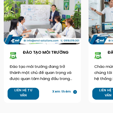
ĐÀO TẠO MÔI TRƯỜNG
ĐĂ
Đào tạo môi trường đang trở
Chào mừng
thành một chủ đề quan trọng và
chúng tôi
được quan tâm hàng đầu trong
hệ thống x
thời…
LIÊN HỆ TƯ
LIÊN HỆ
Xem thêm
VẤN
VẤN