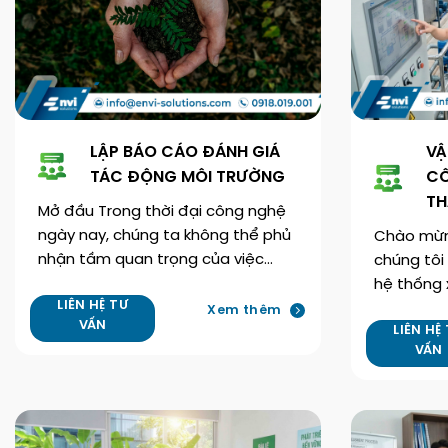
LẬP BÁO CÁO ĐÁNH GIÁ
VẬ
TÁC ĐỘNG MÔI TRƯỜNG
CÔ
TH
Mở đầu Trong thời đại công nghệ
ngày nay, chúng ta không thể phủ
Chào mừng
nhận tầm quan trọng của việc…
chúng tôi
hệ thống x
LIÊN HỆ TƯ
Xem thêm
VẤN
LIÊN HỆ
VẤN