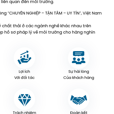
 liên quan đến môi trường.
g “CHUYÊN NGHIỆP – TẬN TÂM – UY TÍN”, Việt Nam
ý chất thải ở các ngành nghề khác nhau trên
ập hồ sơ pháp lý về môi trường cho hàng nghìn
Lợi ích
Sự hài lòng
Với đối tác
Của khách hàng
Trách nhiệm
Đoàn kết