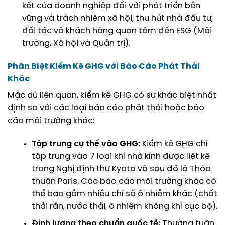
kết của doanh nghiệp đối với phát triển bền
vững và trách nhiệm xã hội, thu hút nhà đầu tư,
đối tác và khách hàng quan tâm đến ESG (Môi
trường, Xã hội và Quản trị).
Phân Biệt Kiểm Kê GHG với Báo Cáo Phát Thải
Khác
Mặc dù liên quan, kiểm kê GHG có sự khác biệt nhất
định so với các loại báo cáo phát thải hoặc báo
cáo môi trường khác:
Tập trung cụ thể vào GHG:
Kiểm kê GHG chỉ
tập trung vào 7 loại khí nhà kính được liệt kê
trong Nghị định thư Kyoto và sau đó là Thỏa
thuận Paris. Các báo cáo môi trường khác có
thể bao gồm nhiều chỉ số ô nhiễm khác (chất
thải rắn, nước thải, ô nhiễm không khí cục bộ).
Định lượng theo chuẩn quốc tế:
Thường tuân