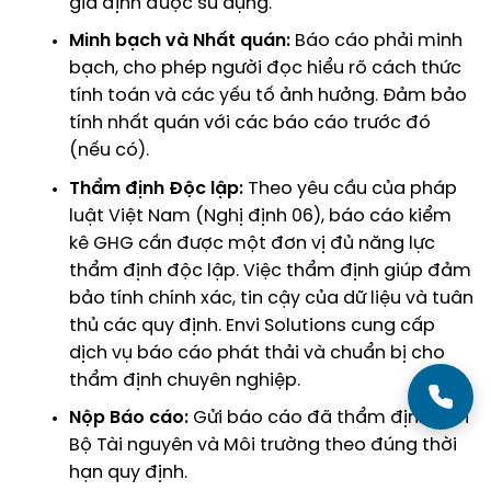
giả định được sử dụng.
Minh bạch và Nhất quán:
Báo cáo phải minh
bạch, cho phép người đọc hiểu rõ cách thức
tính toán và các yếu tố ảnh hưởng. Đảm bảo
tính nhất quán với các báo cáo trước đó
(nếu có).
Thẩm định Độc lập:
Theo yêu cầu của pháp
luật Việt Nam (Nghị định 06), báo cáo kiểm
kê GHG cần được một đơn vị đủ năng lực
thẩm định độc lập. Việc thẩm định giúp đảm
bảo tính chính xác, tin cậy của dữ liệu và tuân
thủ các quy định. Envi Solutions cung cấp
dịch vụ
báo cáo phát thải
và chuẩn bị cho
thẩm định chuyên nghiệp.
Nộp Báo cáo:
Gửi báo cáo đã thẩm định đến
Bộ Tài nguyên và Môi trường theo đúng thời
hạn quy định.