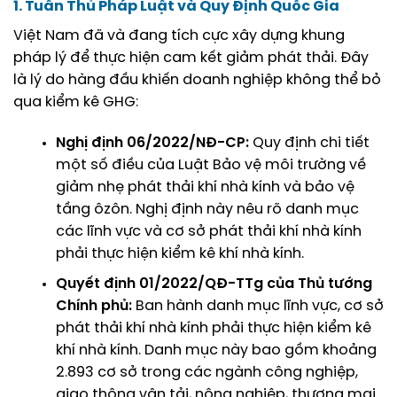
1. Tuân Thủ Pháp Luật và Quy Định Quốc Gia
Việt Nam đã và đang tích cực xây dựng khung
pháp lý để thực hiện cam kết giảm phát thải. Đây
là lý do hàng đầu khiến doanh nghiệp không thể bỏ
qua kiểm kê GHG:
Nghị định 06/2022/NĐ-CP:
Quy định chi tiết
một số điều của Luật Bảo vệ môi trường về
giảm nhẹ phát thải khí nhà kính và bảo vệ
tầng ôzôn. Nghị định này nêu rõ danh mục
các lĩnh vực và cơ sở phát thải khí nhà kính
phải thực hiện kiểm kê khí nhà kính.
Quyết định 01/2022/QĐ-TTg của Thủ tướng
Chính phủ:
Ban hành danh mục lĩnh vực, cơ sở
phát thải khí nhà kính phải thực hiện kiểm kê
khí nhà kính. Danh mục này bao gồm khoảng
2.893 cơ sở trong các ngành công nghiệp,
giao thông vận tải, nông nghiệp, thương mại