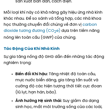
sản xuất bán dẫn, cách điện.
Mỗi loại khí này có khả năng gây hiệu ứng nhà kính
khác nhau. Để so sánh và tổng hợp, các nhà khoa
học thường chuyển đổi chúng về đơn vị
carbon
dioxide tương đương (CO
e)
dựa trên tiềm năng
2
nóng lên toàn cầu (GWP) của chúng.
Tác Động Của Khí Nhà Kính
Sự gia tăng nồng độ GHG dẫn đến những tác động
nghiêm trọng:
Biến đổi Khí hậu:
Tăng nhiệt độ toàn cầu,
mực nước biển dâng, gia tăng tần suất và
cường độ các hiện tượng thời tiết cực đoan
(lũ lụt, hạn hán, bão).
Ảnh hưởng Hệ sinh thái:
Suy giảm đa dạng
sinh học, mất môi trường sống của các loài,