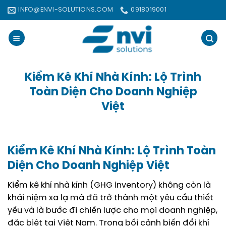
Bỏ
INFO@ENVI-SOLUTIONS.COM
0918019001
qua
nội
dung
Kiểm Kê Khí Nhà Kính: Lộ Trình
Toàn Diện Cho Doanh Nghiệp
Việt
Kiểm Kê Khí Nhà Kính: Lộ Trình Toàn
Diện Cho Doanh Nghiệp Việt
Kiểm kê khí nhà kính (GHG inventory) không còn là
khái niệm xa lạ mà đã trở thành một yêu cầu thiết
yếu và là bước đi chiến lược cho mọi doanh nghiệp,
đặc biệt tại Việt Nam. Trong bối cảnh biến đổi khí