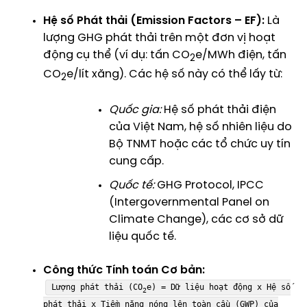
Hệ số Phát thải (Emission Factors – EF):
Là
lượng GHG phát thải trên một đơn vị hoạt
động cụ thể (ví dụ: tấn CO
e/MWh điện, tấn
2
CO
e/lít xăng). Các hệ số này có thể lấy từ:
2
Quốc gia:
Hệ số phát thải điện
của Việt Nam, hệ số nhiên liệu do
Bộ TNMT hoặc các tổ chức uy tín
cung cấp.
Quốc tế:
GHG Protocol, IPCC
(Intergovernmental Panel on
Climate Change), các cơ sở dữ
liệu quốc tế.
Công thức Tính toán Cơ bản:
Lượng phát thải (CO
e) = Dữ liệu hoạt động x Hệ số
2
phát thải x Tiềm năng nóng lên toàn cầu (GWP) của