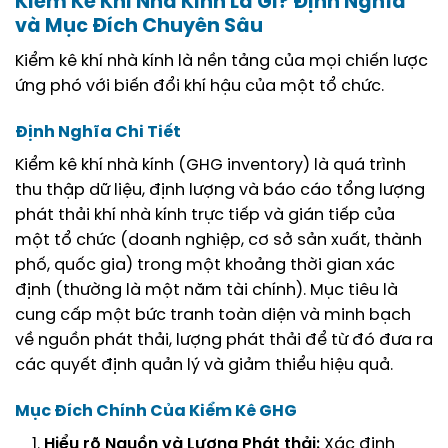
Kiểm Kê Khí Nhà Kính Là Gì? Định Nghĩa
và Mục Đích Chuyên Sâu
Kiểm kê khí nhà kính là nền tảng của mọi chiến lược
ứng phó với biến đổi khí hậu của một tổ chức.
Định Nghĩa Chi Tiết
Kiểm kê khí nhà kính (GHG inventory) là quá trình
thu thập dữ liệu, định lượng và báo cáo tổng lượng
phát thải khí nhà kính trực tiếp và gián tiếp của
một tổ chức (doanh nghiệp, cơ sở sản xuất, thành
phố, quốc gia) trong một khoảng thời gian xác
định (thường là một năm tài chính). Mục tiêu là
cung cấp một bức tranh toàn diện và minh bạch
về nguồn phát thải, lượng phát thải để từ đó đưa ra
các quyết định quản lý và giảm thiểu hiệu quả.
Mục Đích Chính Của Kiểm Kê GHG
Hiểu rõ Nguồn và Lượng Phát thải:
Xác định