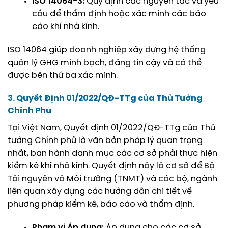
ISO 14064-3:
Quy định các nguyên tắc và yêu
cầu để thẩm định hoặc xác minh các báo
cáo khí nhà kính.
ISO 14064 giúp doanh nghiệp xây dựng hệ thống
quản lý GHG minh bạch, đáng tin cậy và có thể
được bên thứ ba xác minh.
3. Quyết Định 01/2022/QĐ-TTg của Thủ Tướng
Chính Phủ
Tại Việt Nam, Quyết định 01/2022/QĐ-TTg của Thủ
tướng Chính phủ là văn bản pháp lý quan trọng
nhất, ban hành danh mục các cơ sở phải thực hiện
kiểm kê khí nhà kính. Quyết định này là cơ sở để Bộ
Tài nguyên và Môi trường (TNMT) và các bộ, ngành
liên quan xây dựng các hướng dẫn chi tiết về
phương pháp kiểm kê, báo cáo và thẩm định.
Phạm vi Áp dụng:
Áp dụng cho các cơ sở