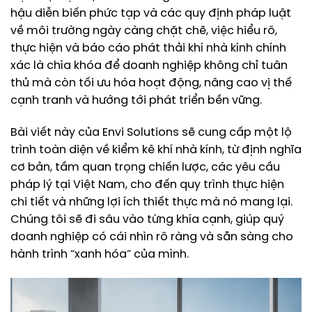
hậu diễn biến phức tạp và các quy định pháp luật
về môi trường ngày càng chặt chẽ, việc hiểu rõ,
thực hiện và báo cáo phát thải khí nhà kính chính
xác là chìa khóa để doanh nghiệp không chỉ tuân
thủ mà còn tối ưu hóa hoạt động, nâng cao vị thế
cạnh tranh và hướng tới phát triển bền vững.
Bài viết này của Envi Solutions sẽ cung cấp một lộ
trình toàn diện về kiểm kê khí nhà kính, từ định nghĩa
cơ bản, tầm quan trọng chiến lược, các yêu cầu
pháp lý tại Việt Nam, cho đến quy trình thực hiện
chi tiết và những lợi ích thiết thực mà nó mang lại.
Chúng tôi sẽ đi sâu vào từng khía cạnh, giúp quý
doanh nghiệp có cái nhìn rõ ràng và sẵn sàng cho
hành trình “xanh hóa” của mình.