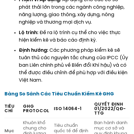
phát thải lớn trong các ngành công nghiệp,
năng lượng, giao thông, xây dựng, nông
nghiệp và thương mại dịch vụ.
Lộ trình:
Đề ra lộ trình cụ thể cho việc thực
hiện kiểm kê và báo cáo định kỳ.
Định hướng:
Các phương pháp kiểm kê sẽ
tuân thủ các nguyên tắc chung của IPCC (Ủy
ban Liên chính phủ về Biến đổi Khí hậu) và có
thể được điều chỉnh để phù hợp với điều kiện
Việt Nam.
Bảng So Sánh Các Tiêu Chuẩn Kiểm Kê GHG
QUYẾT ĐỊNH
TIÊU
GHG
ISO 14064-1
01/2022/QĐ-
CHÍ
PROTOCOL
TTG
Khuôn khổ
Ban hành danh
Tiêu chuẩn
chung cho
mục cơ sở và
Mục
quốc tế để định
định lượng
quy định khung