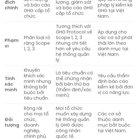
đích
lượng, giám sát
và báo cáo
pháp lý kiểm kê
chính
và báo cáo GHG
GHG cấp tổ
GHG tại Việt
cấp tổ chức.
chức.
Nam.
Tương thích với
GHG Protocol về
Áp dụng cho
Phân loại rõ
Scope 1, 2, 3
các cơ sở phát
Phạm
ràng Scope
nhưng chi tiết
thải lớn theo
vi
1, 2, 3.
hơn về yêu cầu
danh mục tại
hệ thống quản
Việt Nam.
lý.
Khuyến
Là tiêu chuẩn có
khích xác
Yêu cầu thẩm
Tính
thể chứng nhận
minh nhưng
định báo cáo
xác
bởi bên thứ ba
không bắt
kiểm kê bởi đơn
minh
(thẩm định/xác
buộc bởi
vị có năng lực.
minh).
tiêu chuẩn.
Rộng rãi
Mọi tổ chức
cho mọi tổ
muốn xây dựng
Các cơ sở
Đối
chức,
hệ thống quản
thuộc danh
tượng
doanh
lý GHG được
mục bắt buộc
nghiệp,
công nhận
tại Việt Nam.
chính phủ.
quốc tế.