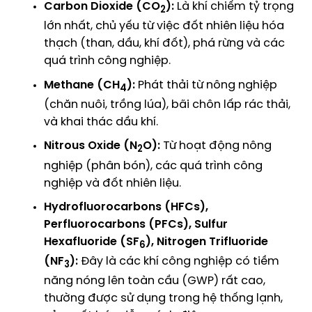
Carbon Dioxide (CO
):
Là khí chiếm tỷ trọng
2
lớn nhất, chủ yếu từ việc đốt nhiên liệu hóa
thạch (than, dầu, khí đốt), phá rừng và các
quá trình công nghiệp.
Methane (CH
):
Phát thải từ nông nghiệp
4
(chăn nuôi, trồng lúa), bãi chôn lấp rác thải,
và khai thác dầu khí.
Nitrous Oxide (N
O):
Từ hoạt động nông
2
nghiệp (phân bón), các quá trình công
nghiệp và đốt nhiên liệu.
Hydrofluorocarbons (HFCs),
Perfluorocarbons (PFCs), Sulfur
Hexafluoride (SF
), Nitrogen Trifluoride
6
(NF
):
Đây là các khí công nghiệp có tiềm
3
năng nóng lên toàn cầu (GWP) rất cao,
thường được sử dụng trong hệ thống lạnh,