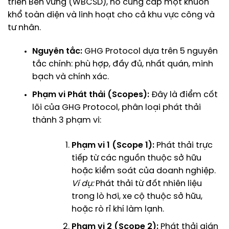
triển Bền vững (WBCSD), nó cung cấp một khuôn
khổ toàn diện và linh hoạt cho cả khu vực công và
tư nhân.
Nguyên tắc:
GHG Protocol dựa trên 5 nguyên
tắc chính: phù hợp, đầy đủ, nhất quán, minh
bạch và chính xác.
Phạm vi Phát thải (Scopes):
Đây là điểm cốt
lõi của GHG Protocol, phân loại phát thải
thành 3 phạm vi:
Phạm vi 1 (Scope 1):
Phát thải trực
tiếp từ các nguồn thuộc sở hữu
hoặc kiểm soát của doanh nghiệp.
Ví dụ:
Phát thải từ đốt nhiên liệu
trong lò hơi, xe cộ thuộc sở hữu,
hoặc rò rỉ khí làm lạnh.
Phạm vi 2 (Scope 2):
Phát thải gián