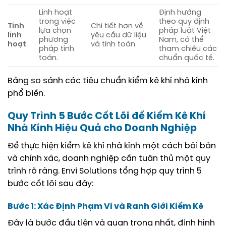
Linh hoạt
Định hướng
trong việc
theo quy định
Tính
Chi tiết hơn về
lựa chọn
pháp luật Việt
linh
yêu cầu dữ liệu
phương
Nam, có thể
hoạt
và tính toán.
pháp tính
tham chiếu các
toán.
chuẩn quốc tế.
Bảng so sánh các tiêu chuẩn kiểm kê khí nhà kính
phổ biến.
Quy Trình 5 Bước Cốt Lõi để Kiểm Kê Khí
Nhà Kính Hiệu Quả cho Doanh Nghiệp
Để thực hiện kiểm kê khí nhà kính một cách bài bản
và chính xác, doanh nghiệp cần tuân thủ một quy
trình rõ ràng. Envi Solutions tổng hợp quy trình 5
bước cốt lõi sau đây:
Bước 1: Xác Định Phạm Vi và Ranh Giới Kiểm Kê
Đây là bước đầu tiên và quan trọng nhất, định hình