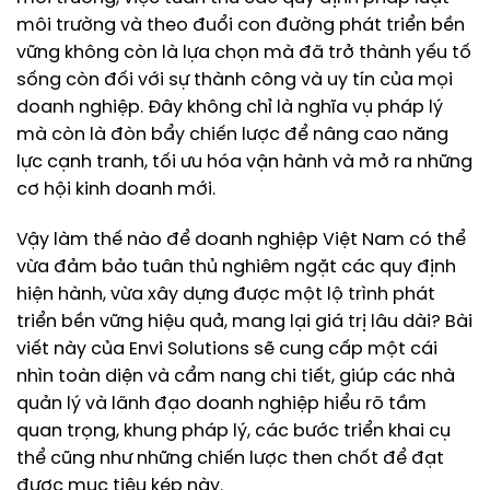
môi trường và theo đuổi con đường phát triển bền
vững không còn là lựa chọn mà đã trở thành yếu tố
sống còn đối với sự thành công và uy tín của mọi
doanh nghiệp. Đây không chỉ là nghĩa vụ pháp lý
mà còn là đòn bẩy chiến lược để nâng cao năng
lực cạnh tranh, tối ưu hóa vận hành và mở ra những
cơ hội kinh doanh mới.
Vậy làm thế nào để doanh nghiệp Việt Nam có thể
vừa đảm bảo tuân thủ nghiêm ngặt các quy định
hiện hành, vừa xây dựng được một lộ trình phát
triển bền vững hiệu quả, mang lại giá trị lâu dài? Bài
viết này của Envi Solutions sẽ cung cấp một cái
nhìn toàn diện và cẩm nang chi tiết, giúp các nhà
quản lý và lãnh đạo doanh nghiệp hiểu rõ tầm
quan trọng, khung pháp lý, các bước triển khai cụ
thể cũng như những chiến lược then chốt để đạt
được mục tiêu kép này.