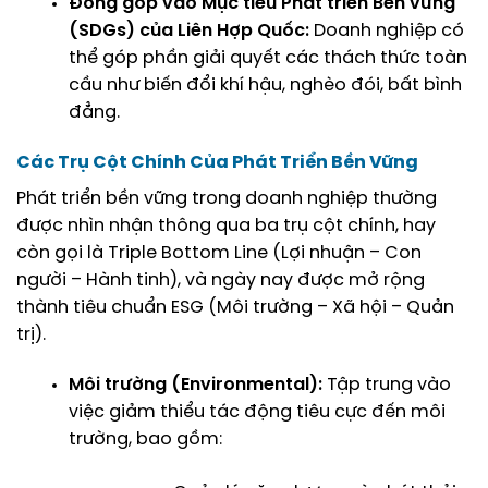
Đóng góp vào Mục tiêu Phát triển Bền vững
(SDGs) của Liên Hợp Quốc:
Doanh nghiệp có
thể góp phần giải quyết các thách thức toàn
cầu như biến đổi khí hậu, nghèo đói, bất bình
đẳng.
Các Trụ Cột Chính Của Phát Triển Bền Vững
Phát triển bền vững trong doanh nghiệp thường
được nhìn nhận thông qua ba trụ cột chính, hay
còn gọi là Triple Bottom Line (Lợi nhuận – Con
người – Hành tinh), và ngày nay được mở rộng
thành tiêu chuẩn ESG (Môi trường – Xã hội – Quản
trị).
Môi trường (Environmental):
Tập trung vào
việc giảm thiểu tác động tiêu cực đến môi
trường, bao gồm: