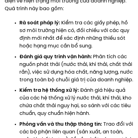
diện về hiện trạng môi trường của doanh nghiệp.
Quá trình này bao gồm:
Rà soát pháp lý:
Kiểm tra các giấy phép, hồ
sơ môi trường hiện có, đối chiếu với các quy
định mới nhất để xác định những thiếu sót
hoặc hạng mục cần bổ sung.
Đánh giá quy trình vận hành:
Phân tích các
nguồn phát thải (nước thải, khí thải, chất thải
rắn), việc sử dụng hóa chất, năng lượng, nước
trong toàn bộ chuỗi giá trị của doanh nghiệp.
Kiểm tra hệ thống xử lý:
Đánh giá hiệu quả
của các hệ thống xử lý nước thải, khí thải, kho
chứa chất thải nguy hại, so sánh với các tiêu
chuẩn, quy chuẩn hiện hành.
Phỏng vấn và thu thập thông tin:
Trao đổi với
các bộ phận liên quan (sản xuất, an toàn,