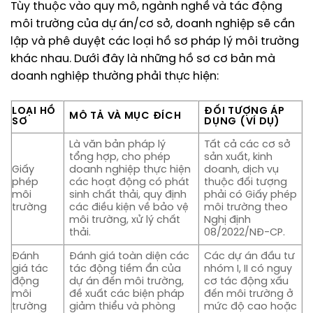
Tùy thuộc vào quy mô, ngành nghề và tác động
môi trường của dự án/cơ sở, doanh nghiệp sẽ cần
lập và phê duyệt các loại hồ sơ pháp lý môi trường
khác nhau. Dưới đây là những hồ sơ cơ bản mà
doanh nghiệp thường phải thực hiện:
LOẠI HỒ
ĐỐI TƯỢNG ÁP
MÔ TẢ VÀ MỤC ĐÍCH
SƠ
DỤNG (VÍ DỤ)
Là văn bản pháp lý
Tất cả các cơ sở
tổng hợp, cho phép
sản xuất, kinh
Giấy
doanh nghiệp thực hiện
doanh, dịch vụ
phép
các hoạt động có phát
thuộc đối tượng
môi
sinh chất thải, quy định
phải có Giấy phép
trường
các điều kiện về bảo vệ
môi trường theo
môi trường, xử lý chất
Nghị định
thải.
08/2022/NĐ-CP.
Đánh
Đánh giá toàn diện các
Các dự án đầu tư
giá tác
tác động tiềm ẩn của
nhóm I, II có nguy
động
dự án đến môi trường,
cơ tác động xấu
môi
đề xuất các biện pháp
đến môi trường ở
trường
giảm thiểu và phòng
mức độ cao hoặc