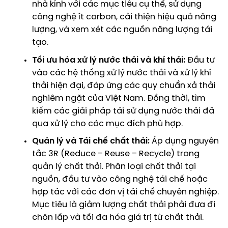
nhà kính
với các mục tiêu cụ thể, sử dụng
công nghệ ít carbon, cải thiện hiệu quả năng
lượng, và xem xét các nguồn năng lượng tái
tạo.
Tối ưu hóa xử lý nước thải và khí thải:
Đầu tư
vào các hệ thống
xử lý nước thải
và
xử lý khí
thải
hiện đại, đáp ứng các quy chuẩn xả thải
nghiêm ngặt của Việt Nam. Đồng thời, tìm
kiếm các giải pháp tái sử dụng nước thải đã
qua xử lý cho các mục đích phù hợp.
Quản lý và Tái chế chất thải:
Áp dụng nguyên
tắc 3R (Reduce – Reuse – Recycle) trong
quản lý chất thải
. Phân loại chất thải tại
nguồn, đầu tư vào công nghệ tái chế hoặc
hợp tác với các đơn vị tái chế chuyên nghiệp.
Mục tiêu là giảm lượng chất thải phải đưa đi
chôn lấp và tối đa hóa giá trị từ chất thải.