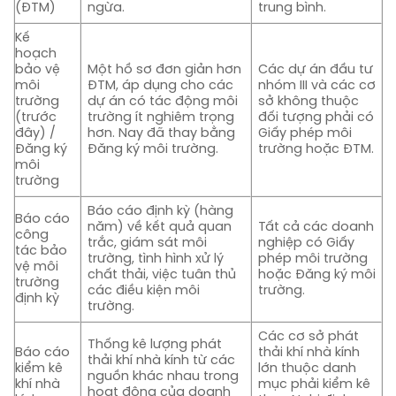
(ĐTM)
ngừa.
trung bình.
Kế
hoạch
bảo vệ
Một hồ sơ đơn giản hơn
Các dự án đầu tư
môi
ĐTM, áp dụng cho các
nhóm III và các cơ
trường
dự án có tác động môi
sở không thuộc
(trước
trường ít nghiêm trọng
đối tượng phải có
đây) /
hơn. Nay đã thay bằng
Giấy phép môi
Đăng ký
Đăng ký môi trường.
trường hoặc ĐTM.
môi
trường
Báo cáo định kỳ (hàng
Báo cáo
năm) về kết quả quan
Tất cả các doanh
công
trắc, giám sát môi
nghiệp có Giấy
tác bảo
trường, tình hình xử lý
phép môi trường
vệ môi
chất thải, việc tuân thủ
hoặc Đăng ký môi
trường
các điều kiện môi
trường.
định kỳ
trường.
Các cơ sở phát
Thống kê lượng phát
Báo cáo
thải khí nhà kính
thải khí nhà kính từ các
kiểm kê
lớn thuộc danh
nguồn khác nhau trong
khí nhà
mục phải kiểm kê
hoạt động của doanh