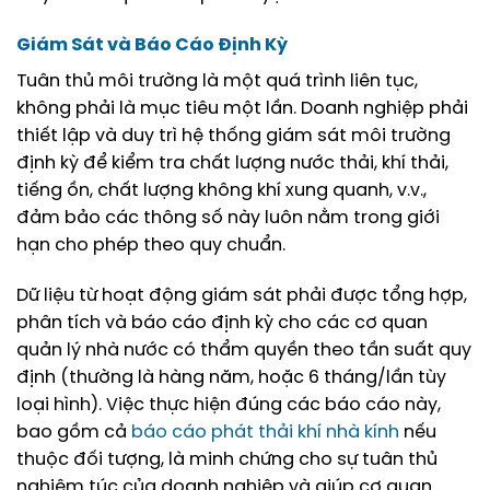
Giám Sát và Báo Cáo Định Kỳ
Tuân thủ môi trường là một quá trình liên tục,
không phải là mục tiêu một lần. Doanh nghiệp phải
thiết lập và duy trì hệ thống giám sát môi trường
định kỳ để kiểm tra chất lượng nước thải, khí thải,
tiếng ồn, chất lượng không khí xung quanh, v.v.,
đảm bảo các thông số này luôn nằm trong giới
hạn cho phép theo quy chuẩn.
Dữ liệu từ hoạt động giám sát phải được tổng hợp,
phân tích và báo cáo định kỳ cho các cơ quan
quản lý nhà nước có thẩm quyền theo tần suất quy
định (thường là hàng năm, hoặc 6 tháng/lần tùy
loại hình). Việc thực hiện đúng các báo cáo này,
bao gồm cả
báo cáo phát thải khí nhà kính
nếu
thuộc đối tượng, là minh chứng cho sự tuân thủ
nghiêm túc của doanh nghiệp và giúp cơ quan