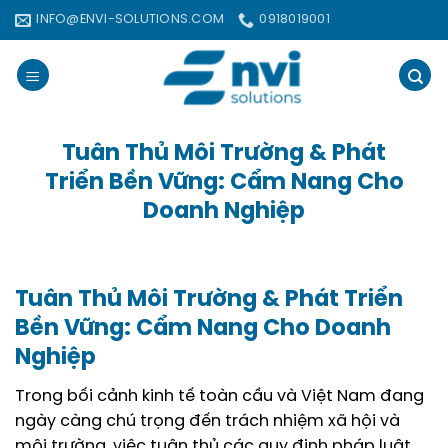
Bỏ
INFO@ENVI-SOLUTIONS.COM
0918019001
qua
nội
dung
Tuân Thủ Môi Trường & Phát
Triển Bền Vững: Cẩm Nang Cho
Doanh Nghiệp
Tuân Thủ Môi Trường & Phát Triển
Bền Vững: Cẩm Nang Cho Doanh
Nghiệp
Trong bối cảnh kinh tế toàn cầu và Việt Nam đang
ngày càng chú trọng đến trách nhiệm xã hội và
môi trường, việc tuân thủ các quy định pháp luật