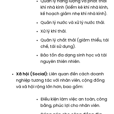
Quản lý năng lượng và phát thải
khí nhà kính (
kiểm kê khí nhà kính
,
kế hoạch giảm nhẹ khí nhà kính
).
Quản lý nước và
xử lý nước thải
.
Xử lý khí thải
.
Quản lý chất thải
(giảm thiểu, tái
chế, tái sử dụng).
Bảo tồn đa dạng sinh học và tài
nguyên thiên nhiên.
Xã hội (Social):
Liên quan đến cách doanh
nghiệp tương tác với nhân viên, cộng đồng
và xã hội rộng lớn hơn, bao gồm:
Điều kiện làm việc an toàn, công
bằng, phúc lợi cho nhân viên.