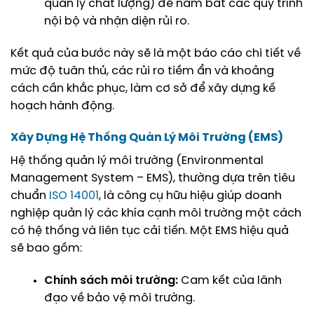
quản lý chất lượng) để nắm bắt các quy trình
nội bộ và nhận diện rủi ro.
Kết quả của bước này sẽ là một báo cáo chi tiết về
mức độ tuân thủ, các rủi ro tiềm ẩn và khoảng
cách cần khắc phục, làm cơ sở để xây dựng kế
hoạch hành động.
Xây Dựng Hệ Thống Quản Lý Môi Trường (EMS)
Hệ thống quản lý môi trường (Environmental
Management System – EMS), thường dựa trên tiêu
chuẩn
ISO 14001
, là công cụ hữu hiệu giúp doanh
nghiệp quản lý các khía cạnh môi trường một cách
có hệ thống và liên tục cải tiến. Một EMS hiệu quả
sẽ bao gồm:
Chính sách môi trường:
Cam kết của lãnh
đạo về bảo vệ môi trường.