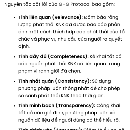
Nguyên tắc cốt lõi của GHG Protocol bao gồm:
Tính liên quan (Relevance):
Đảm bảo rằng
lượng phát thải KNK đã được báo cáo phản
ánh một cách thích hợp các phát thải của tổ
chức và phục vụ nhu cầu của người ra quyết
định.
Tính đầy đủ (Completeness):
Kê khai tất cả
các nguồn phát thải KNK có liên quan trong
phạm vi ranh giới đã chọn.
Tính nhất quán (Consistency):
Sử dụng
phương pháp luận thống nhất để cho phép
so sánh phát thải KNK theo thời gian.
Tính minh bạch (Transparency):
Công khai
tất cả các giả định, phương pháp luận và
nguồn dữ liệu để người dùng có thể hiểu rõ.