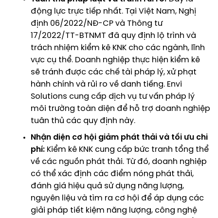
động lực trực tiếp nhất. Tại Việt Nam,
Nghị
định 06/2022/NĐ-CP
và
Thông tư
17/2022/TT-BTNMT
đã quy định lộ trình và
trách nhiệm kiểm kê KNK cho các ngành, lĩnh
vực cụ thể. Doanh nghiệp thực hiện kiểm kê
sẽ tránh được các chế tài pháp lý, xử phạt
hành chính và rủi ro về danh tiếng. Envi
Solutions cung cấp
dịch vụ tư vấn pháp lý
môi trường
toàn diện để hỗ trợ doanh nghiệp
tuân thủ các quy định này.
Nhận diện cơ hội giảm phát thải và tối ưu chi
phí:
Kiểm kê KNK cung cấp bức tranh tổng thể
về các nguồn phát thải. Từ đó, doanh nghiệp
có thể xác định các điểm nóng phát thải,
đánh giá hiệu quả sử dụng năng lượng,
nguyên liệu và tìm ra cơ hội để áp dụng các
giải pháp tiết kiệm năng lượng, công nghệ