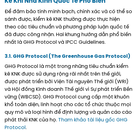
Kê Khí Nhà Kính Quốc Tế Phổ Biến
Để đảm bảo tính minh bạch, chính xác và có thể so
sánh được, kiểm kê KNK thường được thực hiện
theo các tiêu chuẩn và phương pháp luận quốc tế
đã được công nhận. Hai khung hướng dẫn phổ biến
nhất là GHG Protocol và IPCC Guidelines.
3.1. GHG Protocol (The Greenhouse Gas Protocol)
GHG Protocol là một trong những tiêu chuẩn kiểm
kê KNK được sử dụng rộng rãi nhất trên thế giới,
được phát triển bởi Viện Tài nguyên Thế giới (WRI)
và Hội đồng Kinh doanh Thế giới vì Sự phát triển Bền
vững (WBCSD). GHG Protocol cung cấp một khuôn
khổ toàn diện, linh hoạt cho các tổ chức thuộc mọi
quy mô và loại hình để định lượng và quản cáo cáo
phát thải KNK của họ.
Tham khảo tài liệu gốc GHG
Protocol
.