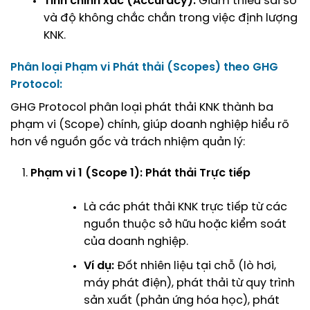
Tính chính xác (Accuracy):
Giảm thiểu sai số
và độ không chắc chắn trong việc định lượng
KNK.
Phân loại Phạm vi Phát thải (Scopes) theo GHG
Protocol:
GHG Protocol phân loại phát thải KNK thành ba
phạm vi (Scope) chính, giúp doanh nghiệp hiểu rõ
hơn về nguồn gốc và trách nhiệm quản lý:
Phạm vi 1 (Scope 1): Phát thải Trực tiếp
Là các phát thải KNK trực tiếp từ các
nguồn thuộc sở hữu hoặc kiểm soát
của doanh nghiệp.
Ví dụ:
Đốt nhiên liệu tại chỗ (lò hơi,
máy phát điện), phát thải từ quy trình
sản xuất (phản ứng hóa học), phát