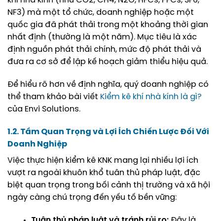
khí nhà kính (như CO2, CH4, N2O, HFCs, PFCs, SF6,
NF3) mà một tổ chức, doanh nghiệp hoặc một
quốc gia đã phát thải trong một khoảng thời gian
nhất định (thường là một năm). Mục tiêu là xác
định nguồn phát thải chính, mức độ phát thải và
đưa ra cơ sở để lập kế hoạch giảm thiểu hiệu quả.
Để hiểu rõ hơn về định nghĩa, quý doanh nghiệp có
thể tham khảo bài viết
Kiểm kê khí nhà kính là gì?
của Envi Solutions.
1.2. Tầm Quan Trọng và Lợi Ích Chiến Lược Đối Với
Doanh Nghiệp
Việc thực hiện kiểm kê KNK mang lại nhiều lợi ích
vượt ra ngoài khuôn khổ tuân thủ pháp luật, đặc
biệt quan trọng trong bối cảnh thị trường và xã hội
ngày càng chú trọng đến yếu tố bền vững:
Tuân thủ pháp luật và tránh rủi ro:
Đây là