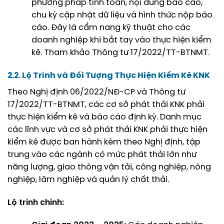
phương pháp tính toán, nội dung báo cáo,
chu kỳ cập nhật dữ liệu và hình thức nộp báo
cáo. Đây là cẩm nang kỹ thuật cho các
doanh nghiệp khi bắt tay vào thực hiện kiểm
kê.
Tham khảo Thông tư 17/2022/TT-BTNMT
.
2.2. Lộ Trình và Đối Tượng Thực Hiện Kiểm Kê KNK
Theo Nghị định 06/2022/NĐ-CP và Thông tư
17/2022/TT-BTNMT, các cơ sở phát thải KNK phải
thực hiện kiểm kê và báo cáo định kỳ. Danh mục
các lĩnh vực và cơ sở phát thải KNK phải thực hiện
kiểm kê được ban hành kèm theo Nghị định, tập
trung vào các ngành có mức phát thải lớn như
năng lượng, giao thông vận tải, công nghiệp, nông
nghiệp, lâm nghiệp và quản lý chất thải.
Lộ trình chính: