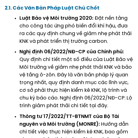
2.1. Các Văn Bản Pháp Luật Chủ Chốt
Luật Bảo vệ Môi trường 2020:
Đặt nền tảng
cho công tác ứng phó biến đổi khí hậu, đưa
ra các quy định chung về giảm nhẹ phát thải
KNK và phát triển thị trường carbon.
Nghị định 06/2022/NĐ-CP của Chính phủ:
Quy định chi tiết một số điều của Luật Bảo vệ
Môi trường về giảm nhẹ phát thải KNK và bảo
vệ tầng ô-zôn. Đây là văn bản pháp lý quan
trọng nhất, quy định danh mục các lĩnh vực,
cơ sở phải thực hiện kiểm kê KNK, lộ trình và
chu kỳ báo cáo.
Nghị định 06/2022/NĐ-CP: Lộ
trình giảm phát thải
chi tiết tại đây.
Thông tư 17/2022/TT-BTNMT của Bộ Tài
nguyên và Môi trường (MONRE):
Hướng dẫn
chi tiết việc thực hiện kiểm kê KNK, bao gồm