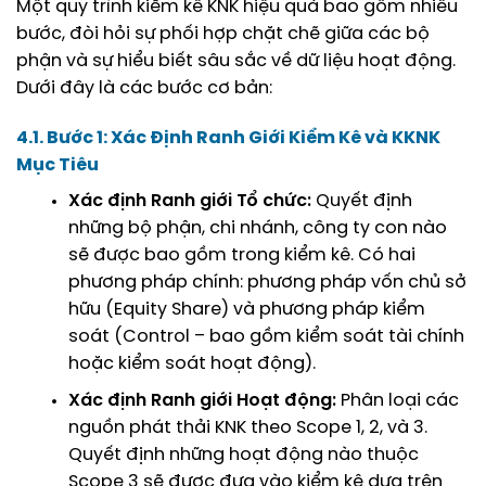
Một quy trình kiểm kê KNK hiệu quả bao gồm nhiều
bước, đòi hỏi sự phối hợp chặt chẽ giữa các bộ
phận và sự hiểu biết sâu sắc về dữ liệu hoạt động.
Dưới đây là các bước cơ bản:
4.1. Bước 1: Xác Định Ranh Giới Kiểm Kê và KKNK
Mục Tiêu
Xác định Ranh giới Tổ chức:
Quyết định
những bộ phận, chi nhánh, công ty con nào
sẽ được bao gồm trong kiểm kê. Có hai
phương pháp chính: phương pháp vốn chủ sở
hữu (Equity Share) và phương pháp kiểm
soát (Control – bao gồm kiểm soát tài chính
hoặc kiểm soát hoạt động).
Xác định Ranh giới Hoạt động:
Phân loại các
nguồn phát thải KNK theo Scope 1, 2, và 3.
Quyết định những hoạt động nào thuộc
Scope 3 sẽ được đưa vào kiểm kê dựa trên