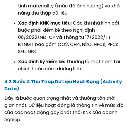
tính materiality (mức độ ảnh hưởng) và khả
năng thu thập dữ liệu.
Xác định KNK mục tiêu:
Các khí nhà kính bắt
buộc phải kiểm kê theo Nghị định
06/2022/NĐ-CP và Thông tư 17/2022/TT-
BTNMT bao gồm CO2, CH4, N2O, HFCs, PFCs,
SF6, NF3.
Xác định kỳ kiểm kê:
Thường là một năm tài
chính hoặc năm dương lịch.
4.2. Bước 2: Thu Thập Dữ Liệu Hoạt Động (Activity
Data)
Đây là bước quan trọng nhất và thường tốn thời
gian nhất. Dữ liệu hoạt động là thông tin về mức độ
của các hoạt động gây phát thải KNK của doanh
nghiệp.