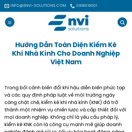
Bỏ
INFO@ENVI-SOLUTIONS.COM
0918019001
qua
nội
dung
Hướng Dẫn Toàn Diện Kiểm Kê
Khí Nhà Kính Cho Doanh Nghiệp
Việt Nam
Trong bối cảnh biến đổi khí hậu diễn biến phức tạp
và các quy định pháp luật về môi trường ngày
càng chặt chẽ, kiểm kê khí nhà kính (KNK) đã trở
thành một nhiệm vụ chiến lược và cấp thiết đối với
mọi doanh nghiệp. Không chỉ là yêu cầu pháp lý,
kiểm kê KNK còn là công cụ mạnh mẽ giúp doanh