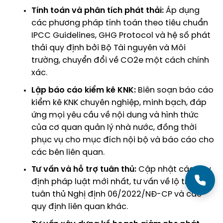
Tính toán và phân tích phát thải:
Áp dụng
các phương pháp tính toán theo tiêu chuẩn
IPCC Guidelines, GHG Protocol và hệ số phát
thải quy định bởi Bộ Tài nguyên và Môi
trường, chuyển đổi về CO2e một cách chính
xác.
Lập báo cáo kiểm kê KNK:
Biên soạn báo cáo
kiểm kê KNK chuyên nghiệp, minh bạch, đáp
ứng mọi yêu cầu về nội dung và hình thức
của cơ quan quản lý nhà nước, đồng thời
phục vụ cho mục đích nội bộ và báo cáo cho
các bên liên quan.
Tư vấn và hỗ trợ tuân thủ:
Cập nhật các quy
định pháp luật mới nhất, tư vấn về lộ trình
tuân thủ
Nghị định 06/2022/NĐ-CP
và các
quy định liên quan khác.