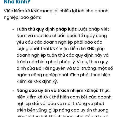
Nhà Kính?
Việc kiểm kê KNK mang lại nhiều lợi ích cho doanh
nghiệp, bao gồm:
Tuân thủ quy định pháp luật:
Luật pháp Việt
Nam và các tiêu chuẩn quốc tế ngày càng
yêu cầu các doanh nghiệp phải báo cáo
lượng phát thải KNK. Việc kiểm kê KNK giúp
doanh nghiệp tuân thủ các quy định này và
tránh các hình phạt pháp lý. Ví dụ, theo
quy
định của Bộ Tài nguyên và Môi trường
, một số
ngành công nghiệp nhất định phải thực hiện
kiểm kê KNK định kỳ.
Nâng cao uy tín và trách nhiệm xã hội:
Thực
hiện kiểm kê KNK thể hiện cam kết của doanh
nghiệp đối với bảo vệ môi trường và phát
triển bền vững, giúp nâng cao uy tín thương
hiệu và thu hút khách hàng, nhà đầu tư có ý