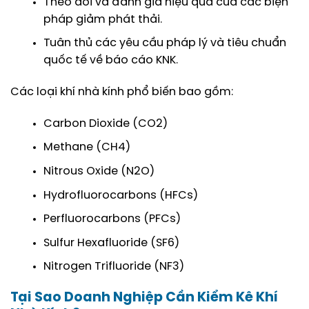
Theo dõi và đánh giá hiệu quả của các biện
pháp giảm phát thải.
Tuân thủ các yêu cầu pháp lý và tiêu chuẩn
quốc tế về báo cáo KNK.
Các loại khí nhà kính phổ biến bao gồm:
Carbon Dioxide (CO2)
Methane (CH4)
Nitrous Oxide (N2O)
Hydrofluorocarbons (HFCs)
Perfluorocarbons (PFCs)
Sulfur Hexafluoride (SF6)
Nitrogen Trifluoride (NF3)
Tại Sao Doanh Nghiệp Cần Kiểm Kê Khí