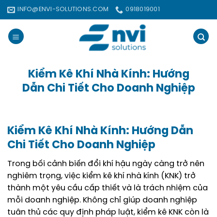
Bỏ
INFO@ENVI-SOLUTIONS.COM
0918019001
qua
nội
dung
Kiểm Kê Khí Nhà Kính: Hướng
Dẫn Chi Tiết Cho Doanh Nghiệp
Kiểm Kê Khí Nhà Kính: Hướng Dẫn
Chi Tiết Cho Doanh Nghiệp
Trong bối cảnh biến đổi khí hậu ngày càng trở nên
nghiêm trọng, việc kiểm kê khí nhà kính (KNK) trở
thành một yêu cầu cấp thiết và là trách nhiệm của
mỗi doanh nghiệp. Không chỉ giúp doanh nghiệp
tuân thủ các quy định pháp luật, kiểm kê KNK còn là