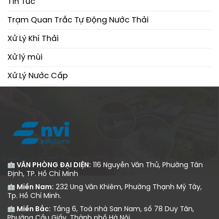
Tin Tức
Trạm Quan Trắc Tự Động Nước Thải
Xử Lý Khí Thải
Xử lý mùi
Xử Lý Nước Cấp
Xử Lý Nước Thải
VĂN PHÒNG ĐẠI DIỆN:
116 Nguyễn Văn Thủ, Phường Tân
Định, TP. Hồ Chí Minh
Miền Nam:
232 Ung Văn Khiêm, Phường Thạnh Mỹ Tây,
Tp. Hồ Chí Minh.
Miền Bắc:
Tầng 6, Toà nhà San Nam, số 78 Duy Tân,
Phường Cầu Giấy, Thành phố Hà Nội.