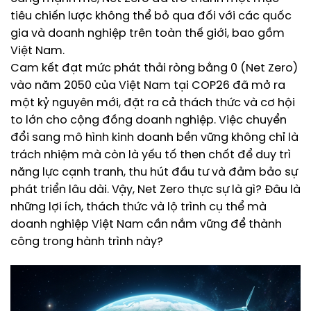
tiêu chiến lược không thể bỏ qua đối với các quốc
gia và doanh nghiệp trên toàn thế giới, bao gồm
Việt Nam.
Cam kết đạt mức phát thải ròng bằng 0 (Net Zero)
vào năm 2050 của Việt Nam tại COP26 đã mở ra
một kỷ nguyên mới, đặt ra cả thách thức và cơ hội
to lớn cho cộng đồng doanh nghiệp. Việc chuyển
đổi sang mô hình kinh doanh bền vững không chỉ là
trách nhiệm mà còn là yếu tố then chốt để duy trì
năng lực cạnh tranh, thu hút đầu tư và đảm bảo sự
phát triển lâu dài. Vậy, Net Zero thực sự là gì? Đâu là
những lợi ích, thách thức và lộ trình cụ thể mà
doanh nghiệp Việt Nam cần nắm vững để thành
công trong hành trình này?