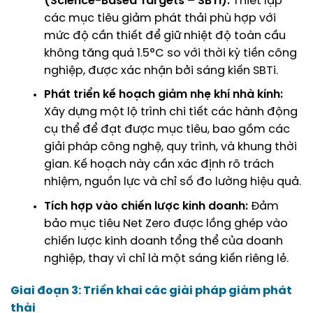
(Science-Based Targets – SBTi):
Thiết lập
các mục tiêu giảm phát thải phù hợp với
mức độ cần thiết để giữ nhiệt độ toàn cầu
không tăng quá 1.5°C so với thời kỳ tiền công
nghiệp, được xác nhận bởi sáng kiến SBTi.
Phát triển
kế hoạch giảm nhẹ khí nhà kính
:
Xây dựng một lộ trình chi tiết các hành động
cụ thể để đạt được mục tiêu, bao gồm các
giải pháp công nghệ, quy trình, và khung thời
gian. Kế hoạch này cần xác định rõ trách
nhiệm, nguồn lực và chỉ số đo lường hiệu quả.
Tích hợp vào chiến lược kinh doanh:
Đảm
bảo mục tiêu Net Zero được lồng ghép vào
chiến lược kinh doanh tổng thể của doanh
nghiệp, thay vì chỉ là một sáng kiến riêng lẻ.
Giai đoạn 3: Triển khai các giải pháp giảm phát
thải