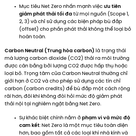
Mục tiêu Net Zero nhấn mạnh việc
ưu tiên
giảm phát thải tối đa
từ mọi nguồn (Scope 1,
2, 3) và chỉ sử dụng các biện pháp bù đắp
(offset) cho phần phát thải không thể loại bỏ
hoàn toàn.
Carbon Neutral (Trung hòa carbon)
là trạng thái
mà lượng carbon dioxide (CO2) thải ra môi trường
được cân bằng bởi lượng CO2 được hấp thụ hoặc
loại bỏ. Trọng tâm của Carbon Neutral thường chỉ
giới hạn ở CO2 và cho phép sử dụng các tín chỉ
carbon (carbon credits) để bù đắp một cách rộng
rãi hơn, đôi khi không đòi hỏi mức độ giảm phát
thải nội tại nghiêm ngặt bằng Net Zero.
Sự khác biệt chính nằm ở
phạm vi và mức độ
cam kết
: Net Zero là một mục tiêu toàn diện
hơn, bao gồm tất cả các loại khí nhà kính và