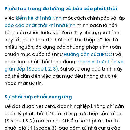
Phức tạp trong đo lường và báo cáo phát thải
Việc
kiểm kê khí nhà kính
một cách chính xác và lập
báo cáo phát thải khí nhà kính
minh bạch là nền
tảng của chiến lược Net Zero. Tuy nhiên, quá trình
này rất phức tạp, đòi hỏi phải thu thập dữ liệu từ
nhiều nguồn, áp dụng các phương pháp tính toán
chuẩn mực quốc tế (như
Hướng dẫn của IPCC
) và
phân loại phát thải theo đúng
phạm vi trực tiếp và
gián tiếp (Scope 1, 2, 3)
. Sai sót trong quá trình này
có thể dẫn đến việc đặt mục tiêu không thực tế
hoặc mất uy tín.
Sự phối hợp chuỗi cung ứng
Để đạt được Net Zero, doanh nghiệp không chỉ cần
quản lý phát thải từ hoạt động trực tiếp của mình
(Scope 1 & 2) mà còn phải kiểm soát phát thải từ
chuỗi giá trị (Scope 3), bao gồm từ nhà cung cấp