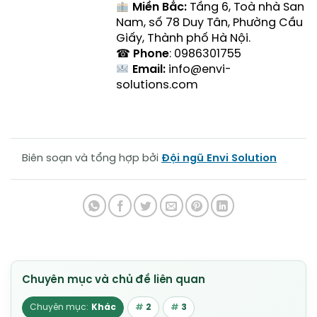
Miền Bắc:
Tầng 6, Toà nhà San
Nam, số 78 Duy Tân, Phường Cầu
Giấy, Thành phố Hà Nội.
☎
Phone
: 0986301755
Email:
info@envi-
solutions.com
Biên soạn và tổng hợp bởi
Đội ngũ Envi Solution
Khác
2
3