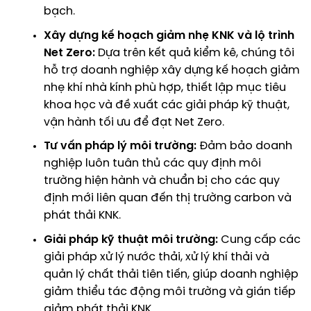
bạch.
Xây dựng kế hoạch giảm nhẹ KNK và lộ trình
Net Zero:
Dựa trên kết quả kiểm kê, chúng tôi
hỗ trợ doanh nghiệp xây dựng
kế hoạch giảm
nhẹ khí nhà kính
phù hợp, thiết lập mục tiêu
khoa học và đề xuất các giải pháp kỹ thuật,
vận hành tối ưu để đạt Net Zero.
Tư vấn pháp lý môi trường:
Đảm bảo doanh
nghiệp luôn tuân thủ các quy định môi
trường hiện hành và chuẩn bị cho các quy
định mới liên quan đến thị trường carbon và
phát thải KNK.
Giải pháp kỹ thuật môi trường:
Cung cấp các
giải pháp xử lý nước thải, xử lý khí thải và
quản lý chất thải tiên tiến, giúp doanh nghiệp
giảm thiểu tác động môi trường và gián tiếp
giảm phát thải KNK.