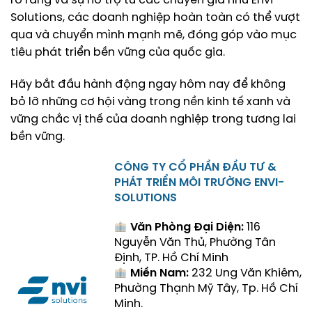
rõ ràng và sự hỗ trợ từ các chuyên gia như Envi
Solutions, các doanh nghiệp hoàn toàn có thể vượt
qua và chuyển mình mạnh mẽ, đóng góp vào mục
tiêu phát triển bền vững của quốc gia.
Hãy bắt đầu hành động ngay hôm nay để không
bỏ lỡ những cơ hội vàng trong nền kinh tế xanh và
vững chắc vị thế của doanh nghiệp trong tương lai
bền vững.
CÔNG TY CỔ PHẦN ĐẦU TƯ &
PHÁT TRIỂN MÔI TRƯỜNG ENVI-
SOLUTIONS
Văn Phòng Đại Diện:
116
Nguyễn Văn Thủ, Phường Tân
Định, TP. Hồ Chí Minh
Miền Nam:
232 Ung Văn Khiêm,
Phường Thạnh Mỹ Tây, Tp. Hồ Chí
Minh.