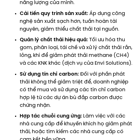
năng lượng
của mình.
Cải tiến quy trình sản xuất:
Áp dụng công
nghệ sản xuất sạch hơn, tuần hoàn tài
nguyên, giảm thiểu chất thải tại nguồn.
Quản lý chất thải hiệu quả:
Tối ưu hóa thu
gom, phân loại, tái chế và xử lý chất thải rắn,
lỏng, khí để giảm phát thải methane (CH4)
và các KNK khác (dịch vụ của Envi Solutions).
Sử dụng tín chỉ carbon:
Đối với phần phát
thải không thể giảm triệt để, doanh nghiệp
có thể mua và sử dụng các tín chỉ carbon
hợp lệ từ các dự án bù đắp carbon được
chứng nhận.
Hợp tác chuỗi cung ứng:
Làm việc với các
nhà cung cấp để khuyến khích họ giảm phát
thải, hoặc tìm kiếm các nhà cung cấp có
cam kết bền vững.