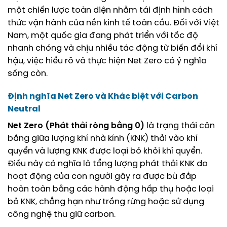
một chiến lược toàn diện nhằm tái định hình cách
thức vận hành của nền kinh tế toàn cầu. Đối với Việt
Nam, một quốc gia đang phát triển với tốc độ
nhanh chóng và chịu nhiều tác động từ biến đổi khí
hậu, việc hiểu rõ và thực hiện Net Zero có ý nghĩa
sống còn.
Định nghĩa Net Zero và Khác biệt với Carbon
Neutral
Net Zero (Phát thải ròng bằng 0)
là trạng thái cân
bằng giữa lượng khí nhà kính (KNK) thải vào khí
quyển và lượng KNK được loại bỏ khỏi khí quyển.
Điều này có nghĩa là tổng lượng phát thải KNK do
hoạt động của con người gây ra được bù đắp
hoàn toàn bằng các hành động hấp thụ hoặc loại
bỏ KNK, chẳng hạn như trồng rừng hoặc sử dụng
công nghệ thu giữ carbon.