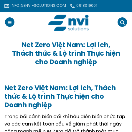
Bỏ
INFO@ENVI-SOLUTIONS.COM
0918019001
qua
nội
dung
Net Zero Việt Nam: Lợi ích,
Thách thức & Lộ trình Thực hiện
cho Doanh nghiệp
Net Zero Việt Nam: Lợi ích, Thách
thức & Lộ trình Thực hiện cho
Doanh nghiệp
Trong bối cảnh biến đổi khí hậu diễn biến phức tạp
và các cam kết toàn cầu về giảm phát thải ngày
càng mạnh mẽ, Net Zero đã trở thành một mục