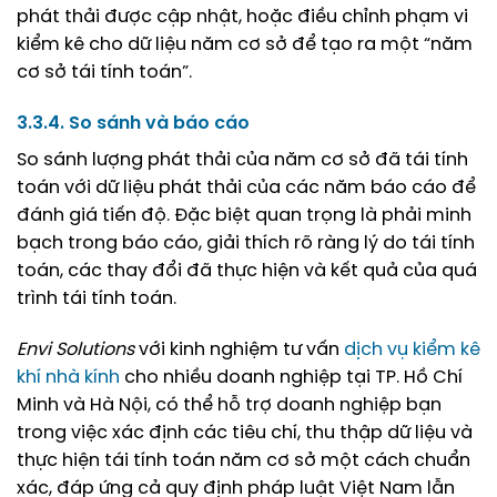
phát thải được cập nhật, hoặc điều chỉnh phạm vi
kiểm kê cho dữ liệu năm cơ sở để tạo ra một “năm
cơ sở tái tính toán”.
3.3.4. So sánh và báo cáo
So sánh lượng phát thải của năm cơ sở đã tái tính
toán với dữ liệu phát thải của các năm báo cáo để
đánh giá tiến độ. Đặc biệt quan trọng là phải minh
bạch trong báo cáo, giải thích rõ ràng lý do tái tính
toán, các thay đổi đã thực hiện và kết quả của quá
trình tái tính toán.
Envi Solutions
với kinh nghiệm tư vấn
dịch vụ kiểm kê
khí nhà kính
cho nhiều doanh nghiệp tại TP. Hồ Chí
Minh và Hà Nội, có thể hỗ trợ doanh nghiệp bạn
trong việc xác định các tiêu chí, thu thập dữ liệu và
thực hiện tái tính toán năm cơ sở một cách chuẩn
xác, đáp ứng cả quy định pháp luật Việt Nam lẫn