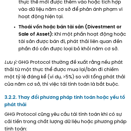
thực thể mới được thêm vào hoặc tích hợp
vào dữ liệu năm cơ sở để phản ánh phạm vi
hoạt động hiện tại.
Thoái vốn hoặc bán tài sản (Divestment or
Sale of Asset):
Khi một phần hoạt động hoặc
tài sản được bán đi, phát thải liên quan đến
phần đó cần được loại bỏ khỏi năm cơ sở.
Lưu ý:
GHG Protocol thường đề xuất rằng nếu phát
thải từ một thực thể được mua lại/bán đi chiếm
một tỷ lệ đáng kể (ví dụ, >5%) so với tổng phát thải
của năm cơ sở, thì việc tái tính toán là bắt buộc.
3.2.2. Thay đổi phương pháp tính toán hoặc yếu tố
phát thải
GHG Protocol cũng yêu cầu tái tính toán khi có sự
cải tiến trong chất lượng dữ liệu hoặc phương pháp
tính toán: