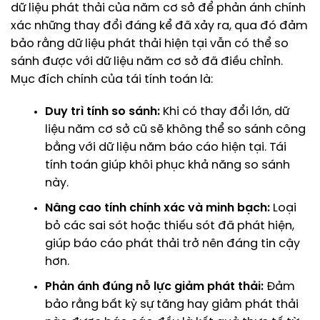
dữ liệu phát thải của năm cơ sở để phản ánh chính
xác những thay đổi đáng kể đã xảy ra, qua đó đảm
bảo rằng dữ liệu phát thải hiện tại vẫn có thể so
sánh được với dữ liệu năm cơ sở đã điều chỉnh.
Mục đích chính của tái tính toán là:
Duy trì tính so sánh:
Khi có thay đổi lớn, dữ
liệu năm cơ sở cũ sẽ không thể so sánh công
bằng với dữ liệu năm báo cáo hiện tại. Tái
tính toán giúp khôi phục khả năng so sánh
này.
Nâng cao tính chính xác và minh bạch:
Loại
bỏ các sai sót hoặc thiếu sót đã phát hiện,
giúp báo cáo phát thải trở nên đáng tin cậy
hơn.
Phản ánh đúng nỗ lực giảm phát thải:
Đảm
bảo rằng bất kỳ sự tăng hay giảm phát thải