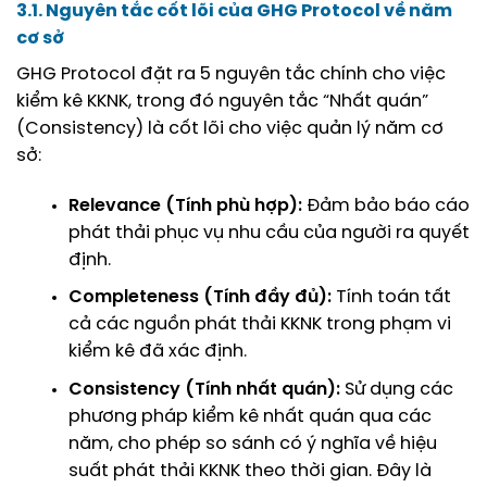
3.1. Nguyên tắc cốt lõi của GHG Protocol về năm
cơ sở
GHG Protocol đặt ra 5 nguyên tắc chính cho việc
kiểm kê KKNK, trong đó nguyên tắc “Nhất quán”
(Consistency) là cốt lõi cho việc quản lý năm cơ
sở:
Relevance (Tính phù hợp):
Đảm bảo báo cáo
phát thải phục vụ nhu cầu của người ra quyết
định.
Completeness (Tính đầy đủ):
Tính toán tất
cả các nguồn phát thải KKNK trong phạm vi
kiểm kê đã xác định.
Consistency (Tính nhất quán):
Sử dụng các
phương pháp kiểm kê nhất quán qua các
năm, cho phép so sánh có ý nghĩa về hiệu
suất phát thải KKNK theo thời gian. Đây là