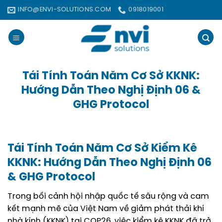
Bỏ
INFO@ENVI-SOLUTIONS.COM
0918019001
qua
nội
dung
Tái Tính Toán Năm Cơ Sở KKNK:
Hướng Dẫn Theo Nghị Định 06 &
GHG Protocol
Tái Tính Toán Năm Cơ Sở Kiểm Kê
KKNK: Hướng Dẫn Theo Nghị Định 06
& GHG Protocol
Trong bối cảnh hội nhập quốc tế sâu rộng và cam
kết mạnh mẽ của Việt Nam về giảm phát thải khí
nhà kính (KKNK) tại COP26, việc kiểm kê KKNK đã trở