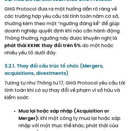
GHG Protocol đưa ra một hướng dẫn rõ ràng về
các trường hợp yêu cầu tái tính toán năm cơ sở,
thường kèm theo một “ngưỡng đáng kể” để giúp
doanh nghiệp quyết định khi nào cần hành động.
Thông thường, ngưỡng này được khuyến nghị là
phát thải KKNK thay đổi trên 5%
do một hoặc
nhiều yếu tố dưới đây:
3.2.1. Thay đổi cấu trúc tổ chức (Mergers,
acquisitions, divestments)
Tương tự như Thông tư 17, GHG Protocol yêu cầu tái
tính toán khi có sự thay đổi về phạm vi sở hữu và
kiểm soát:
Mua lại hoặc sáp nhập (Acquisition or
Merger):
Khi một công ty mua lại hoặc sáp
nhập với một thực thể khác, phát thải của