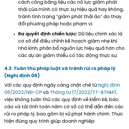
cách công bằng liệu các nỗ lực giảm phát
thải của mình có thực sự hiệu quả hay không,
tránh tình trạng “giảm phát thải ảo” do thay
đổi phương pháp hoặc phạm vi.
Ra quyết định chiến lược:
Dữ liệu chính xác là
cơ sở để điều chỉnh
kế hoạch giảm nhẹ khí
nhà kính
, phân bổ nguồn lực hiệu quả hơn cho
các dự án giảm thiểu có tác động thực sự.
4.3. Tuân thủ pháp luật và tránh rủi ro pháp lý
(Nghị định 06)
Với các quy định ngày càng chặt chẽ từ
Nghị định
06/2022/NĐ-CP
và
Thông tư 17/2022/TT-BTNMT
,
việc không tuân thủ các quy định về kiểm kê, báo
cáo và tái tính toán năm cơ sở có thể dẫn đến các
rủi ro pháp lý, bao gồm bị xử phạt hành chính. Thực
hiện đúng quy trình giúp doanh nghiệp: