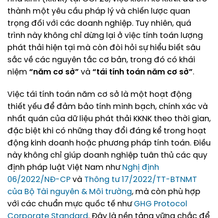
thành một yêu cầu pháp lý và chiến lược quan
trọng đối với các doanh nghiệp. Tuy nhiên, quá
trình này không chỉ dừng lại ở việc tính toán lượng
phát thải hiện tại mà còn đòi hỏi sự hiểu biết sâu
sắc về các nguyên tắc cơ bản, trong đó có khái
niệm
“năm cơ sở”
và
“tái tính toán năm cơ sở”
.
Việc tái tính toán năm cơ sở là một hoạt động
thiết yếu để đảm bảo tính minh bạch, chính xác và
nhất quán của dữ liệu phát thải KKNK theo thời gian,
đặc biệt khi có những thay đổi đáng kể trong hoạt
động kinh doanh hoặc phương pháp tính toán. Điều
này không chỉ giúp doanh nghiệp tuân thủ các quy
định pháp luật Việt Nam như
Nghị định
06/2022/NĐ-CP
và
Thông tư 17/2022/TT-BTNMT
của Bộ Tài nguyên & Môi trường
, mà còn phù hợp
với các chuẩn mực quốc tế như
GHG Protocol
Corporate Standard
. Đây là nền tảng vững chắc để