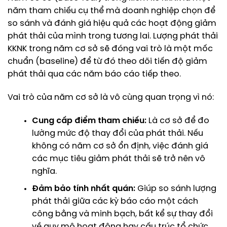
năm tham chiếu cụ thể mà doanh nghiệp chọn để
so sánh và đánh giá hiệu quả các hoạt động giảm
phát thải của mình trong tương lai. Lượng phát thải
KKNK trong năm cơ sở sẽ đóng vai trò là một mốc
chuẩn (baseline) để từ đó theo dõi tiến độ giảm
phát thải qua các năm báo cáo tiếp theo.
Vai trò của năm cơ sở là vô cùng quan trọng vì nó:
Cung cấp điểm tham chiếu:
Là cơ sở để đo
lường mức độ thay đổi của phát thải. Nếu
không có năm cơ sở ổn định, việc đánh giá
các mục tiêu giảm phát thải sẽ trở nên vô
nghĩa.
Đảm bảo tính nhất quán:
Giúp so sánh lượng
phát thải giữa các kỳ báo cáo một cách
công bằng và minh bạch, bất kể sự thay đổi
về quy mô hoạt động hay cấu trúc tổ chức.