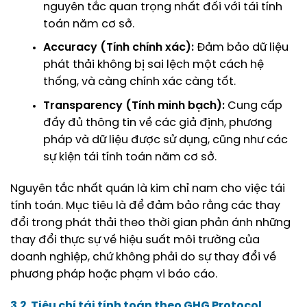
nguyên tắc quan trọng nhất đối với tái tính
toán năm cơ sở.
Accuracy (Tính chính xác):
Đảm bảo dữ liệu
phát thải không bị sai lệch một cách hệ
thống, và càng chính xác càng tốt.
Transparency (Tính minh bạch):
Cung cấp
đầy đủ thông tin về các giả định, phương
pháp và dữ liệu được sử dụng, cũng như các
sự kiện tái tính toán năm cơ sở.
Nguyên tắc nhất quán là kim chỉ nam cho việc tái
tính toán. Mục tiêu là để đảm bảo rằng các thay
đổi trong phát thải theo thời gian phản ánh những
thay đổi thực sự về hiệu suất môi trường của
doanh nghiệp, chứ không phải do sự thay đổi về
phương pháp hoặc phạm vi báo cáo.
3.2. Tiêu chí tái tính toán theo GHG Protocol