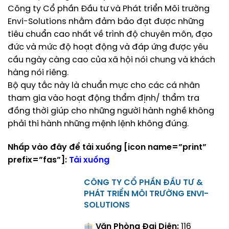
Công ty Cổ phần Đầu tư và Phát triển Môi trường
Envi-Solutions nhằm đảm bảo đạt được những
tiêu chuẩn cao nhất về trình độ chuyên môn, đạo
đức và mức độ hoạt động và đáp ứng được yêu
cầu ngày càng cao của xã hội nói chung và khách
hàng nói riêng.
Bộ quy tắc này là chuẩn mực cho các cá nhân
tham gia vào hoạt động thẩm định/ thẩm tra
đồng thời giúp cho những người hành nghề không
phải thi hành những mệnh lệnh không đúng.
Nhấp vào đây để tải xuống [icon name=”print”
prefix=”fas”]:
Tải xuống
CÔNG TY CỔ PHẦN ĐẦU TƯ &
PHÁT TRIỂN MÔI TRƯỜNG ENVI-
SOLUTIONS
Văn Phòng Đại Diện:
116