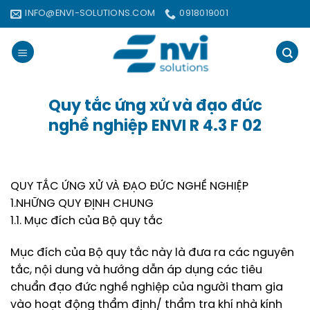
Bỏ
INFO@ENVI-SOLUTIONS.COM
0918019001
qua
nội
dung
Quy tắc ứng xử và đạo đức
nghề nghiệp ENVI R 4.3 F 02
QUY TẮC ỨNG XỬ VÀ ĐẠO ĐỨC NGHỀ NGHIỆP
1.NHỮNG QUY ĐỊNH CHUNG
1.1. Mục đích của Bộ quy tắc
Mục đích của Bộ quy tắc này là đưa ra các nguyên
tắc, nội dung và hướng dẫn áp dụng các tiêu
chuẩn đạo đức nghề nghiệp của người tham gia
vào hoạt động thẩm định/ thẩm tra khí nhà kính