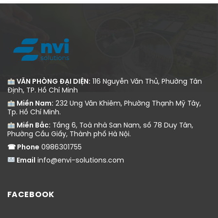
Xử Lý Nước Thải
VĂN PHÒNG ĐẠI DIỆN:
116 Nguyễn Văn Thủ, Phường Tân
Định, TP. Hồ Chí Minh
Miền Nam:
232 Ung Văn Khiêm, Phường Thạnh Mỹ Tây,
Tp. Hồ Chí Minh.
Miền Bắc:
Tầng 6, Toà nhà San Nam, số 78 Duy Tân,
Phường Cầu Giấy, Thành phố Hà Nội.
☎ Phone
0986301755
Email
info@envi-solutions.com
FACEBOOK